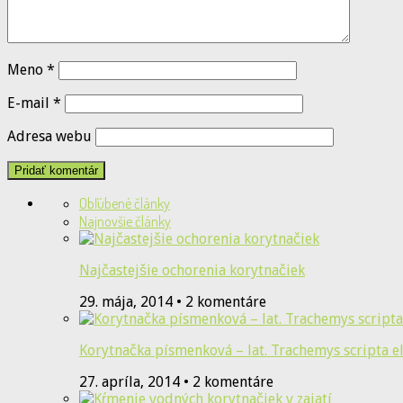
Meno
*
E-mail
*
Adresa webu
Obľúbené články
Najnovšie články
Najčastejšie ochorenia korytnačiek
29. mája, 2014 • 2 komentáre
Korytnačka písmenková – lat. Trachemys scripta e
27. apríla, 2014 • 2 komentáre