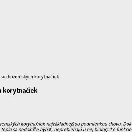
 suchozemských korytnačiek
h korytnačiek
emských korytnačiek najzákladnejšou podmienkou chovu. Dokonc
 tepla sa nedokáže hýbať, neprebiehajú u nej biologické funkcie