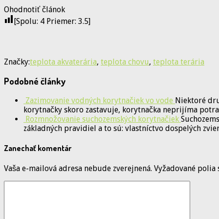
Ohodnotiť článok
[Spolu:
4
Priemer:
3.5
]
Značky:
teplota akvaterária
,
teplota chovu
,
teplota terária
Podobné články
Zazimovanie vodných korytnačiek vo vode
Niektoré dru
korytnačky skoro zastavuje, korytnačka neprijíma potra
Rozmnožovanie suchozemských korytnačiek
Suchozemsk
základných pravidiel a to sú: vlastníctvo dospelých zvie
Zanechať komentár
Vaša e-mailová adresa nebude zverejnená.
Vyžadované polia