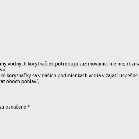
hy vodných korytnačiek potrebujú zazimovanie, iné nie, rôzni
vu,
é korytnačky sa v našich podmienkach vedia v zajatí úspešn
rat oboch pohlaví,
 sú označené
*