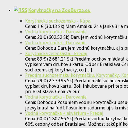
Korytnačky na ZooBurza.eu
Korytnacka suchozemska - Kúpa
Cena: 1 € (30.13 Sk) Mám Amálku 2r a Janka 3r a 
Vodna korytnačka - Darovanie
Cena: 20 € (602.52 Sk) Darujem vodnú korytnačku
Vodná korytnačka - Darovanie
Cena: Dohodou Darujem vodnú korytnačku, aj s p
Korytnacka zelenkasta - Predaj
Cena: 89 € (2 681.21 Sk) Predám odchov mláďatá k
vypisem vam druhovu kartu. Odber Bratislava Cent
suchozemskej korytnacky, co […]
Predám suchozemsku korytnačku. Korytnačky, Kor
Cena: 79 € (2 379.95 Sk) Predám malé suchozemske
vypísať druhovú kartu. Boli inkubovane pri teplo
pri Bratislave. Cena 79 eur
Vodná korytnačka - Darovanie
Cena: Dohodou Posuniem vodnú korytnačku pseudem
je zvyknutá na ľudí. Posuniem zadarmo aj s krmiv
Vodná korytnačka + akvárium - Predaj
Cena: 60 € (1 807.56 Sk) Predám vodnú korytnačku
60€, osobný odber Bratislava. Možnosť zakúpiť ko