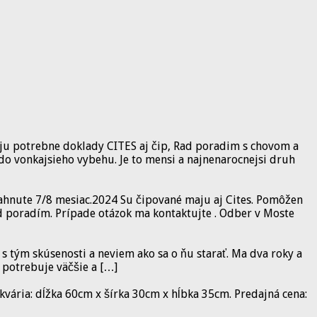
aju potrebne doklady CITES aj čip, Rad poradim s chovom a
do vonkajsieho vybehu. Je to mensi a najnenarocnejsi druh
iahnute 7/8 mesiac.2024 Su čipované maju aj Cites. Pomôžen
ád poradím. Prípade otázok ma kontaktujte . Odber v Moste
tým skúsenosti a neviem ako sa o ňu starať. Ma dva roky a
 potrebuje väčšie a […]
vária: dĺžka 60cm x šírka 30cm x hĺbka 35cm. Predajná cena: