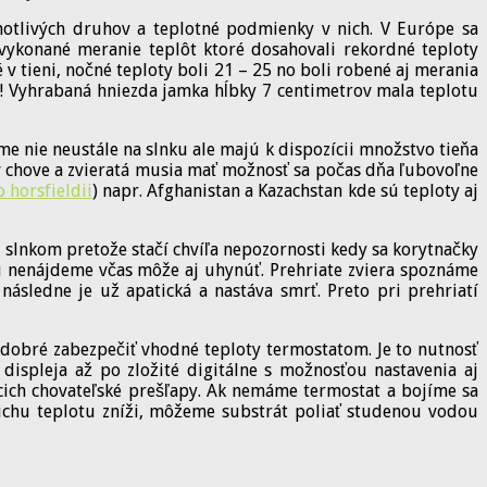
otlivých druhov a teplotné podmienky v nich. V Európe sa
vykonané meranie teplôt ktoré dosahovali rekordné teploty
 tieni, nočné teploty boli 21 – 25 no boli robené aj merania
C! Vyhrabaná hniezda jamka hĺbky 7 centimetrov mala teplotu
 nie neustále na slnku ale majú k dispozícii množstvo tieňa
 chove a zvieratá musia mať možnosť sa počas dňa ľubovoľne
 horsfieldii
) napr. Afghanistan a Kazachstan kde sú teploty aj
d slnkom pretože stačí chvíľa nepozornosti kedy sa korytnačky
ju nenájdeme včas môže aj uhynúť. Prehriate zviera spoznáme
ledne je už apatická a nastáva smrť. Preto pri prehriatí
 dobré zabezpečiť vhodné teploty termostatom. Je to nutnosť
displeja až po zložité digitálne s možnosťou nastavenia aj
cich chovateľské prešľapy. Ak nemáme termostat a bojíme sa
duchu teplotu zníži, môžeme substrát poliať studenou vodou