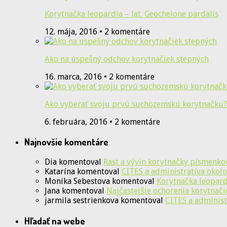
Korytnačka leopardia – lat. Geochelone pardalis
12. mája, 2016 • 2 komentáre
Ako na úspešný odchov korytnačiek stepných
16. marca, 2016 • 2 komentáre
Ako vyberať svoju prvú suchozemskú korytnačku?
6. februára, 2016 • 2 komentáre
Najnovšie komentáre
Dia
komentoval
Rast a vývin korytnačky písmenko
Katarína
komentoval
CITES a administratíva okolo
Monika Sebestova
komentoval
Korytnačka leopardi
Jana
komentoval
Najčastejšie ochorenia korytnači
jarmila sestrienkova
komentoval
CITES a administ
Hľadať na webe