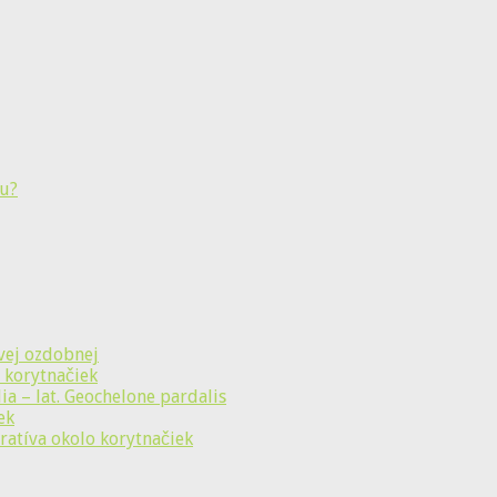
vej ozdobnej
 korytnačiek
a – lat. Geochelone pardalis
ek
ratíva okolo korytnačiek