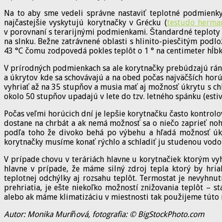
Na to aby sme vedeli správne nastaviť teplotné podmienk
najčastejšie vyskytujú korytnačky v Grécku (
testudo herma
v porovnaní s terarijnými podmienkami. Štandardné teploty k
na slnku. Bežne zatrávnené oblasti s hlinito-piesčitým pod
43 °C čomu zodpovedá pokles teplôt o 1 ° na centimeter hĺbk
V prírodných podmienkach sa ale korytnačky prebúdzajú ráno
a úkrytov kde sa schovávajú a na obed počas najväčších ho
vyhriať až na 35 stupňov a musia mať aj možnosť úkrytu s c
okolo 50 stupňov upadajú v lete do tzv. letného spánku (esti
Počas veľmi horúcich dní je lepšie korytnačku často kontrolo
dostane na chrbát a ak nemá možnosť sa o niečo zaprieť noh
podľa toho že divoko behá po výbehu a hľadá možnosť úkr
korytnačky musíme konať rýchlo a schladiť ju studenou vodou
V prípade chovu v teráriách hlavne u korytnačiek ktorým vy
hlavne v prípade, že máme silný zdroj tepla ktorý by hria
teplotnej odchýlky aj rozsahu teplôt. Termostat je nevyhn
prehriatia, je ešte niekoľko možností znižovania teplôt –
alebo ak máme klimatizáciu v miestnosti tak použijeme túto mo
Autor: Monika Muríňová, fotografia: © BigStockPhoto.com