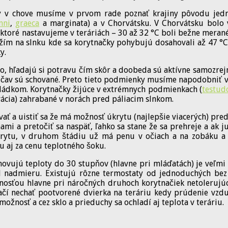
y v chove musíme v prvom rade poznať krajiny pôvodu jedn
nni
,
graeca
a marginata) a v Chorvátsku. V Chorvátsku bolo 
toré nastavujeme v teráriách – 30 až 32 °C boli bežne merané v
ložím na slnku kde sa korytnačky pohybujú dosahovali až 47 °
y.
, hľadajú si potravu čím skôr a doobeda sú aktívne samozrejme
rúčav sú schované. Preto tieto podmienky musíme napodobniť v
hládkom. Korytnačky žijúce v extrémnych podmienkach (
testudo
vácia) zahrabané v norách pred páliacim slnkom.
vať a uistiť sa že má možnosť úkrytu (najlepšie viacerých) pre
ami a pretočiť sa naspäť, ľahko sa stane že sa prehreje a ak 
ytu, v druhom štádiu už má penu v očiach a na zobáku a nás
 aj za cenu teplotného šoku.
hovujú teploty do 30 stupňov (hlavne pri mláďatách) je veľmi
l nadmieru. Existujú rôzne termostaty od jednoduchých bez 
utnosťou hlavne pri náročných druhoch korytnačiek netolerujú
 stačí nechať pootvorené dvierka na teráriu kedy prúdenie vz
žnosť a cez sklo a prieduchy sa ochladí aj teplota v teráriu.