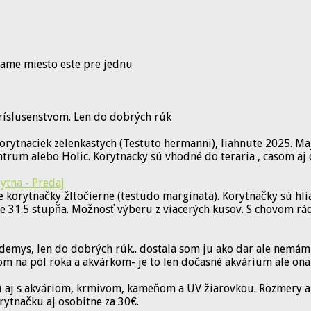
mame miesto este pre jednu
ríslusenstvom. Len do dobrých rúk
orytnaciek zelenkastych (Testuto hermanni), liahnute 2025. M
rum alebo Holic. Korytnacky sú vhodné do teraria , casom aj 
ytna - Predaj
 korytnačky žltočierne (testudo marginata). Korytnačky sú hl
te 31.5 stupňa. Možnosť výberu z viacerých kusov. S chovom r
ys, len do dobrých rúk.. dostala som ju ako dar ale nemám s 
om na pól roka a akvárkom- je to len dočasné akvárium ale ona
 aj s akváriom, krmivom, kameňom a UV žiarovkou. Rozmery ak
rytnačku aj osobitne za 30€.