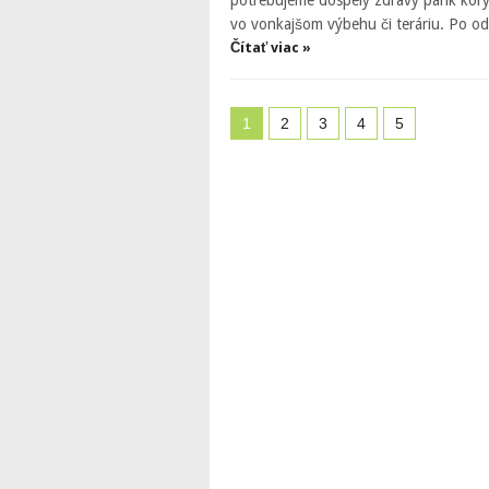
vo vonkajšom výbehu či teráriu. Po o
Čítať viac »
1
2
3
4
5