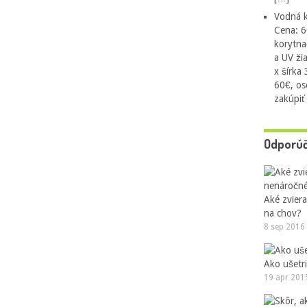
Vodná k
Cena: 6
korytna
a UV ži
x šírka
60€, os
zakúpiť
Odporú
Aké zvier
na chov?
8 sep 2016
Ako ušetri
19 apr 201