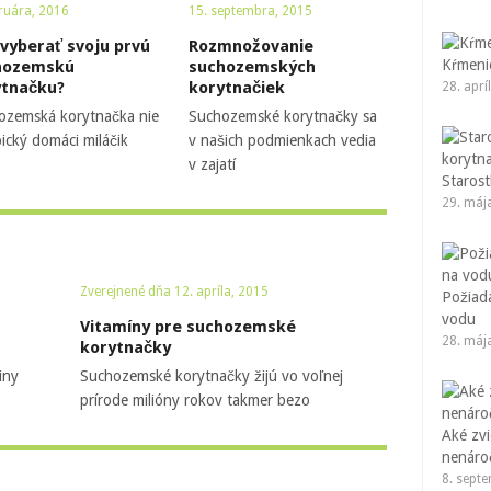
bruára, 2016
15. septembra, 2015
vyberať svoju prvú
Rozmnožovanie
Kŕmenie
hozemskú
suchozemských
ytnačku?
korytnačiek
28. aprí
ozemská korytnačka nie
Suchozemské korytnačky sa
pický domáci miláčik
v našich podmienkach vedia
v zajatí
Starost
29. máj
Zverejnené dňa 12. apríla, 2015
Požiad
vodu
Vitamíny pre suchozemské
28. máj
korytnačky
iny
Suchozemské korytnačky žijú vo voľnej
prírode milióny rokov takmer bezo
Aké zvi
nenáro
8. sept