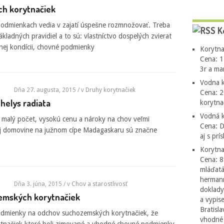
h korytnačiek
odmienkach vedia v zajatí úspešne rozmnožovať. Treba
K
ladných pravidiel a to sú: vlastníctvo dospelých zvierat
lnej kondícii, chovné podmienky
Korytna
Cena: 1
3r a ma
Vodna k
Dňa 27. augusta, 2015
/ v
Druhy korytnačiek
Cena: 2
chelys radiata
korytn
Vodná k
 malý počet, vysokú cenu a nároky na chov veľmi
Cena: 
j domovine na južnom cípe Madagaskaru sú značne
aj s pr
Korytna
Cena: 8
mláďatá
hermann
Dňa 3. júna, 2015
/ v
Chov a starostlivosť
doklady
zemských korytnačiek
a vypis
Bratisl
podmienky na odchov suchozemských korytnačiek, že
vhodné 
ytnačiek ktoré boli zimované a vhodné chovné podmienky