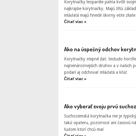
Korytnačky leopardie patria kvôli svo
najkrajšie korytnačky. Majú žltú zákl
mláďatá majú hnedé škvrny ešte zliate
Čítať viac »
Ako na úspešný odchov koryt
Korytnačky stepné (lat. testudo horsfie
najnenáročnejších druhov a v našich 
podarí aj odchovať mláďatá a kľúč
Čítať viac »
Ako vyberať svoju prvú such
Suchozemská korytnačka nie je typický
takú opateru, pozornosť ani časovú ná
ľuďom ktorí chcú mať
Čítať viac »