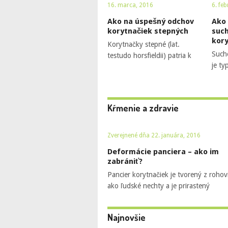
16. marca, 2016
6. fe
Ako na úspešný odchov
Ako 
korytnačiek stepných
suc
kor
Korytnačky stepné (lat.
Such
testudo horsfieldii) patria k
je ty
Kŕmenie a zdravie
Zverejnené dňa 22. januára, 2016
Deformácie panciera – ako im
zabrániť?
Pancier korytnačiek je tvorený z rohov
ako ľudské nechty a je prirastený
Najnovšie