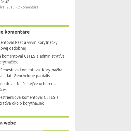
ačku?
uára, 2016 • 2 komentáre
ie komentáre
entoval
Rast a vývin korytnačky
ovej ozdobnej
a
komentoval
CITES a administratíva
orytnačiek
 Sebestova
komentoval
Korytnačka
ia – lat. Geochelone pardalis
mentoval
Najčastejšie ochorenia
čiek
sestrienkova
komentoval
CITES a
tratíva okolo korytnačiek
na webe