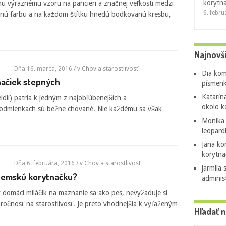
korytn
jmu výraznému vzoru na pancieri a značnej veľkosti medzi
6. febr
adnú farbu a na každom štítku hnedú bodkovanú kresbu,
Najnovš
Dňa 16. marca, 2016
/ v
Chov a starostlivosť
Dia
kom
načiek stepných
písmenk
Katarín
ldii) patria k jedným z najobľúbenejších a
okolo k
podmienkach sú bežne chované. Nie každému sa však
Monika
leopard
Jana
ko
korytna
Dňa 6. februára, 2016
/ v
Chov a starostlivosť
jarmila 
ozemskú korytnačku?
adminis
 domáci miláčik na maznanie sa ako pes, nevyžaduje si
ročnosť na starostlivosť. Je preto vhodnejšia k vyťaženým
Hľadať 