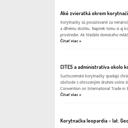
Aké zvieratká okrem korytnač
Korytnačky sú považované za nenároč
a dlhému dožitiu. Napriek tomu si aj k
prostredie. Ak hľadáte domáceho miláč
Čítať viac »
CITES a administratíva okolo k
Suchozemské korytnačky spadajú chrá
obchode s ohrozenými druhmi voľne žijú
Convention on International Trade in
Čítať viac »
Korytnačka leopardia – lat. Ge