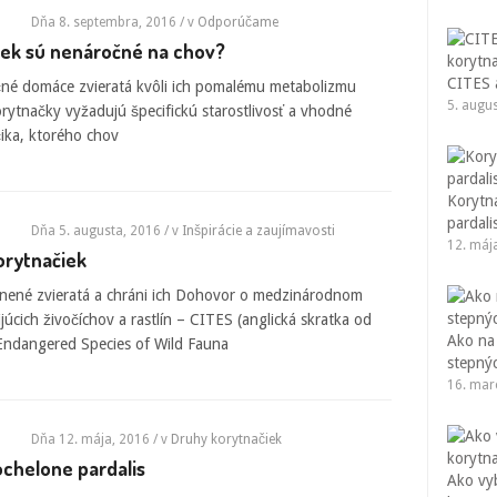
Dňa 8. septembra, 2016
/ v
Odporúčame
iek sú nenáročné na chov?
CITES a
né domáce zvieratá kvôli ich pomalému metabolizmu
5. augu
orytnačky vyžadujú špecifickú starostlivosť a vhodné
ika, ktorého chov
Korytna
pardali
Dňa 5. augusta, 2016
/ v
Inšpirácie a zaujímavosti
12. máj
orytnačiek
nené zvieratá a chráni ich Dohovor o medzinárodnom
cich živočíchov a rastlín – CITES (anglická skratka od
Ako na
 Endangered Species of Wild Fauna
stepný
16. mar
Dňa 12. mája, 2016
/ v
Druhy korytnačiek
ochelone pardalis
Ako vy