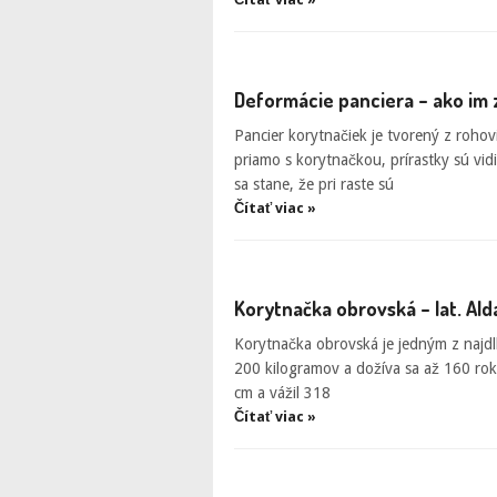
Deformácie panciera – ako im 
Pancier korytnačiek je tvorený z rohovi
priamo s korytnačkou, prírastky sú vi
sa stane, že pri raste sú
Čítať viac »
Korytnačka obrovská – lat. Al
Korytnačka obrovská je jedným z najdl
200 kilogramov a dožíva sa až 160 rok
cm a vážil 318
Čítať viac »