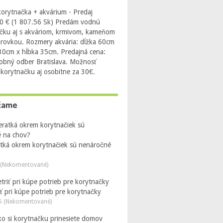
orytnačka + akvárium - Predaj
0 € (1 807.56 Sk) Predám vodnú
čku aj s akváriom, krmivom, kameňom
arovkou. Rozmery akvária: dĺžka 60cm
 30cm x hĺbka 35cm. Predajná cena:
obný odber Bratislava. Možnosť
 korytnačku aj osobitne za 30€.
čame
atká okrem korytnačiek sú nenáročné
 (Nekomentované)
ť pri kúpe potrieb pre korytnačky
5 (Nekomentované)