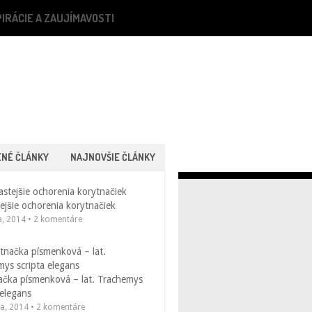
PIRÁCIE A ZAUJÍMAVOSTI
ENÉ ČLÁNKY
NAJNOVŠIE ČLÁNKY
ejšie ochorenia korytnačiek
a, 2014 • 2 komentáre
ačka písmenková – lat. Trachemys
 elegans
la, 2014 • 2 komentáre