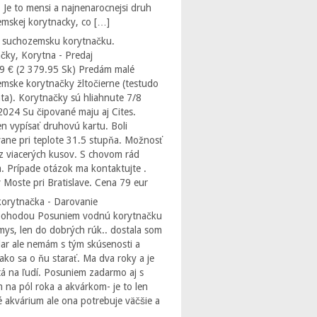
 Je to mensi a najnenarocnejsi druh
mskej korytnacky, co […]
 suchozemsku korytnačku.
čky, Korytna - Predaj
9 € (2 379.95 Sk) Predám malé
mske korytnačky žltočierne (testudo
ta). Korytnačky sú hliahnute 7/8
2024 Su čipované maju aj Cites.
 vypísať druhovú kartu. Boli
ane pri teplote 31.5 stupňa. Možnosť
z viacerých kusov. S chovom rád
. Prípade otázok ma kontaktujte .
 Moste pri Bratislave. Cena 79 eur
orytnačka - Darovanie
Dohodou Posuniem vodnú korytnačku
ys, len do dobrých rúk.. dostala som
dar ale nemám s tým skúsenosti a
ako sa o ňu starať. Ma dva roky a je
á na ľudí. Posuniem zadarmo aj s
 na pól roka a akvárkom- je to len
 akvárium ale ona potrebuje väčšie a