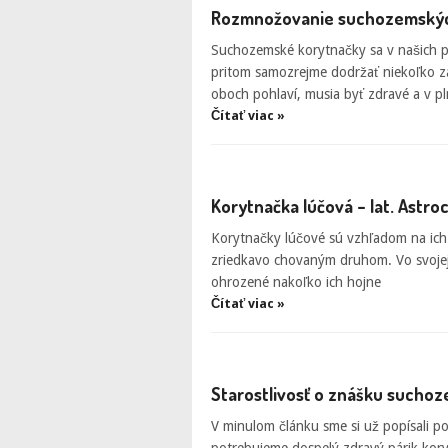
Rozmnožovanie suchozemskýc
Suchozemské korytnačky sa v našich p
pritom samozrejme dodržať niekoľko zák
oboch pohlaví, musia byť zdravé a v p
Čítať viac »
Korytnačka lúčová – lat. Astro
Korytnačky lúčové sú vzhľadom na ich
zriedkavo chovaným druhom. Vo svoje
ohrozené nakoľko ich hojne
Čítať viac »
Starostlivosť o znášku sucho
V minulom článku sme si už popísali 
potrebujeme dospelý zdravý párik kor