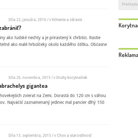
Dňa 22. januára, 2016
/ v
Kŕmenie a zdravie
Korytna
zabrániť?
ny ako ľudské nechty a je prirastený k chrbtici. Rastie
diteľné ako malé hrbolčeky okolo každého štítku. Občasne
Reklam
Dňa 26. novembra, 2015
/ v
Druhy korytnačiek
dabrachelys gigantea
hovekejších zvierat na Zemi. Dorastá do 120 cm s váhou
ov. Najväčší zaznamenaný jedinec mal pancier dlhý 150
Dňa 15. septembra, 2015
/ v
Chov a starostlivosť