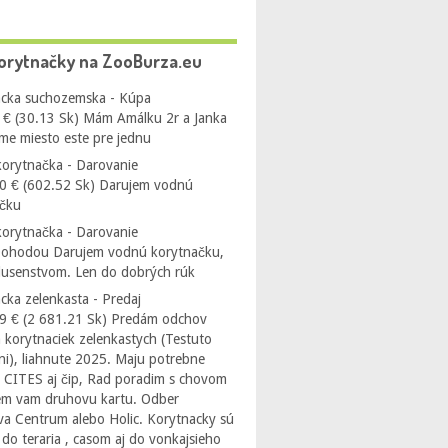
orytnačky na ZooBurza.eu
cka suchozemska - Kúpa
 € (30.13 Sk) Mám Amálku 2r a Janka
me miesto este pre jednu
orytnačka - Darovanie
0 € (602.52 Sk) Darujem vodnú
ačku
orytnačka - Darovanie
Dohodou Darujem vodnú korytnačku,
íslusenstvom. Len do dobrých rúk
cka zelenkasta - Predaj
9 € (2 681.21 Sk) Predám odchov
 korytnaciek zelenkastych (Testuto
i), liahnute 2025. Maju potrebne
 CITES aj čip, Rad poradim s chovom
em vam druhovu kartu. Odber
ava Centrum alebo Holic. Korytnacky sú
do teraria , casom aj do vonkajsieho