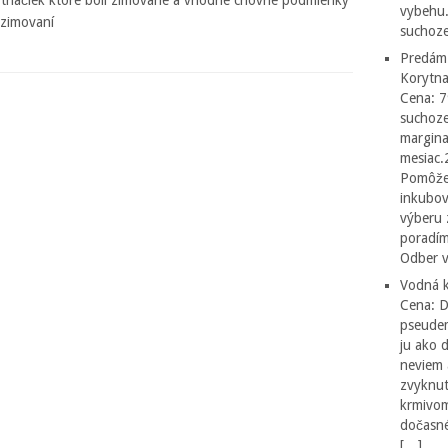
vybehu.
dzimovaní
suchoze
Predám
Korytna
Cena: 7
suchoze
margina
mesiac.
Pomôžen
inkubov
výberu 
poradím
Odber v
Vodná k
Cena: 
pseudem
ju ako 
neviem 
zvyknut
krmivom
dočasné
[…]