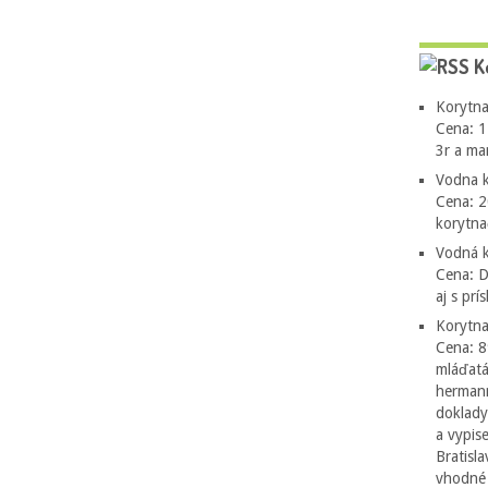
K
Korytna
Cena: 1
3r a ma
Vodna k
Cena: 2
korytn
Vodná k
Cena: 
aj s pr
Korytna
Cena: 8
mláďatá
hermann
doklady
a vypis
Bratisl
vhodné 