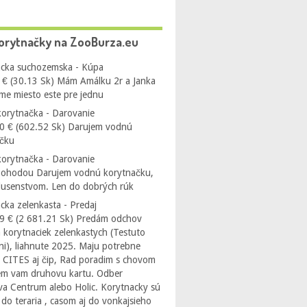
orytnačky na ZooBurza.eu
cka suchozemska - Kúpa
 € (30.13 Sk) Mám Amálku 2r a Janka
me miesto este pre jednu
orytnačka - Darovanie
0 € (602.52 Sk) Darujem vodnú
ačku
orytnačka - Darovanie
Dohodou Darujem vodnú korytnačku,
íslusenstvom. Len do dobrých rúk
cka zelenkasta - Predaj
9 € (2 681.21 Sk) Predám odchov
 korytnaciek zelenkastych (Testuto
i), liahnute 2025. Maju potrebne
 CITES aj čip, Rad poradim s chovom
em vam druhovu kartu. Odber
ava Centrum alebo Holic. Korytnacky sú
do teraria , casom aj do vonkajsieho