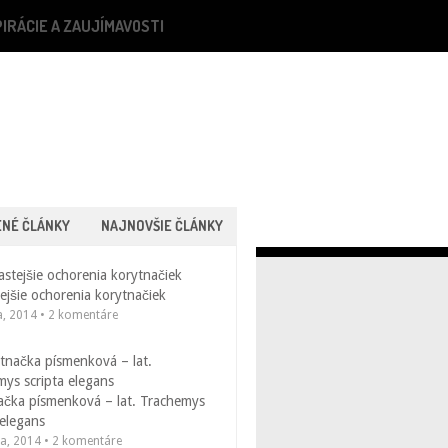
PIRÁCIE A ZAUJÍMAVOSTI
ENÉ ČLÁNKY
NAJNOVŠIE ČLÁNKY
ejšie ochorenia korytnačiek
a, 2014 • 2 komentáre
ačka písmenková – lat. Trachemys
 elegans
la, 2014 • 2 komentáre