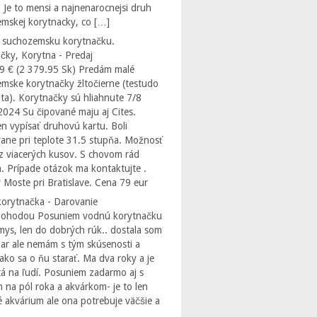
 Je to mensi a najnenarocnejsi druh
mskej korytnacky, co […]
 suchozemsku korytnačku.
čky, Korytna - Predaj
9 € (2 379.95 Sk) Predám malé
mske korytnačky žltočierne (testudo
ta). Korytnačky sú hliahnute 7/8
2024 Su čipované maju aj Cites.
 vypísať druhovú kartu. Boli
ane pri teplote 31.5 stupňa. Možnosť
z viacerých kusov. S chovom rád
. Prípade otázok ma kontaktujte .
 Moste pri Bratislave. Cena 79 eur
orytnačka - Darovanie
Dohodou Posuniem vodnú korytnačku
ys, len do dobrých rúk.. dostala som
dar ale nemám s tým skúsenosti a
ako sa o ňu starať. Ma dva roky a je
á na ľudí. Posuniem zadarmo aj s
 na pól roka a akvárkom- je to len
 akvárium ale ona potrebuje väčšie a