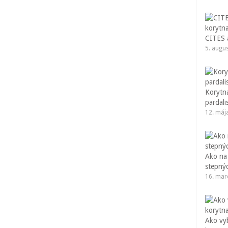
CITES a
5. augu
Korytna
pardali
12. máj
Ako na
stepný
16. mar
Ako vy