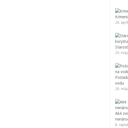
Kŕmenie
28. aprí
Starost
29. máj
Požiad
vodu
28. máj
Aké zvi
nenáro
8. sept