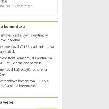
ačku?
uára, 2016 • 2 komentáre
ie komentáre
entoval
Rast a vývin korytnačky
ovej ozdobnej
a
komentoval
CITES a administratíva
orytnačiek
 Sebestova
komentoval
Korytnačka
ia – lat. Geochelone pardalis
mentoval
Najčastejšie ochorenia
čiek
sestrienkova
komentoval
CITES a
tratíva okolo korytnačiek
na webe