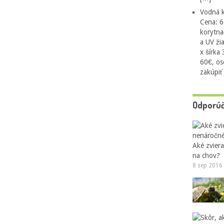
Vodná k
Cena: 6
korytna
a UV ži
x šírka
60€, os
zakúpiť
Odporú
Aké zvier
na chov?
8 sep 2016