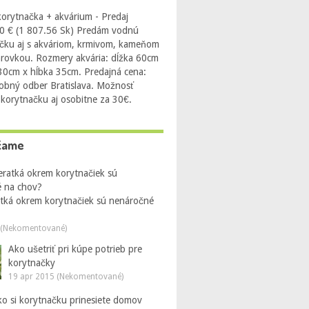
orytnačka + akvárium - Predaj
0 € (1 807.56 Sk) Predám vodnú
čku aj s akváriom, krmivom, kameňom
arovkou. Rozmery akvária: dĺžka 60cm
 30cm x hĺbka 35cm. Predajná cena:
obný odber Bratislava. Možnosť
 korytnačku aj osobitne za 30€.
čame
atká okrem korytnačiek sú nenáročné
 (Nekomentované)
Ako ušetriť pri kúpe potrieb pre
korytnačky
19 apr 2015 (Nekomentované)