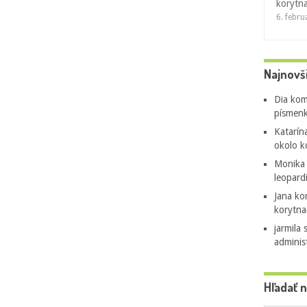
korytn
6. febr
Najnovš
Dia
kom
písmenk
Katarín
okolo k
Monika
leopard
Jana
ko
korytna
jarmila 
adminis
Hľadať 