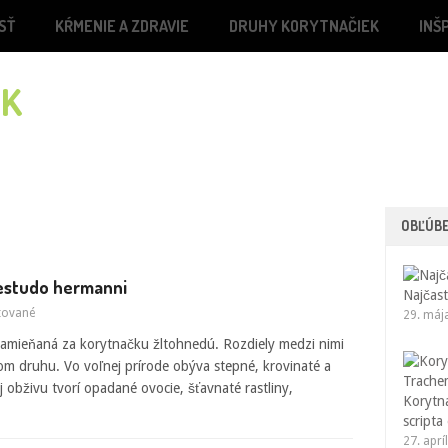
SŤ
KŔMENIE A ZDRAVIE
DRUHY KORYTNAČIEK
INŠ
OBĽÚB
Testudo hermanni
Najčast
tované
29. máj
 zamieňaná za korytnačku žltohnedú. Rozdiely medzi nimi
om druhu. Vo voľnej prírode obýva stepné, krovinaté a
ej obživu tvorí opadané ovocie, šťavnaté rastliny,
Korytn
scripta
27. aprí