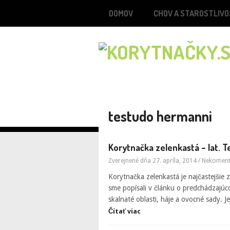
DOMOV
CHOV A STAROSTLIVO
testudo hermanni
Korytnačka zelenkastá – lat. 
Zverejnené dňa 27. apríla, 2014
/
Nekomen
Korytnačka zelenkastá je najčastejšie
sme popísali v článku o predchádzajúc
skalnaté oblasti, háje a ovocné sady. J
Čítať viac