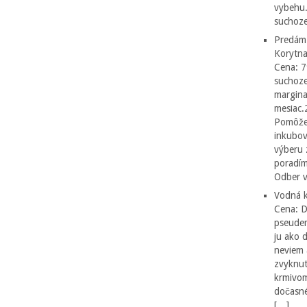
vybehu.
suchoze
Predám
Korytna
Cena: 7
suchoze
margina
mesiac.
Pomôžen
inkubov
výberu 
poradím
Odber v
Vodná k
Cena: 
pseudem
ju ako 
neviem 
zvyknut
krmivom
dočasné
[…]