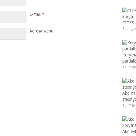
E-mail
*
CITES a
5. augu
Adresa webu
Korytna
pardali
12. máj
Ako na
stepný
16. mar
Ako vy