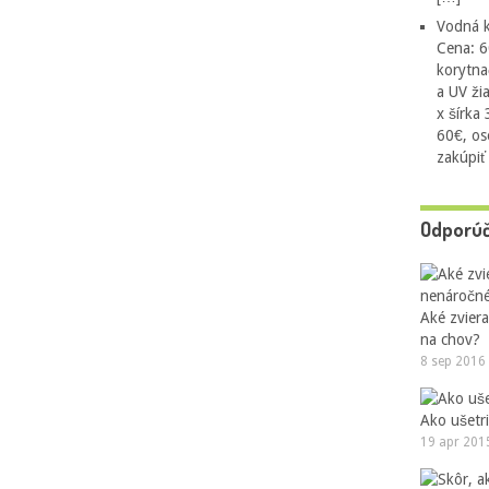
Vodná k
Cena: 6
korytna
a UV ži
x šírka
60€, os
zakúpiť
Odporú
Aké zvier
na chov?
8 sep 2016
Ako ušetri
19 apr 201