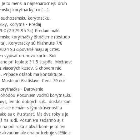
 Je to mensi a najnenarocnejsi druh
mskej korytnacky, co […]
 suchozemsku korytnačku.
čky, Korytna - Predaj
9 € (2 379.95 Sk) Predám malé
mske korytnačky žltočierne (testudo
ta). Korytnačky sú hliahnute 7/8
2024 Su čipované maju aj Cites.
 vypísať druhovú kartu. Boli
ane pri teplote 31.5 stupňa. Možnosť
z viacerých kusov. S chovom rád
. Prípade otázok ma kontaktujte .
 Moste pri Bratislave. Cena 79 eur
orytnačka - Darovanie
Dohodou Posuniem vodnú korytnačku
ys, len do dobrých rúk.. dostala som
dar ale nemám s tým skúsenosti a
ako sa o ňu starať. Ma dva roky a je
á na ľudí. Posuniem zadarmo aj s
 na pól roka a akvárkom- je to len
 akvárium ale ona potrebuje väčšie a