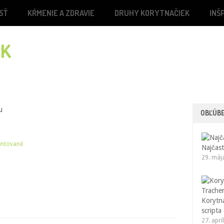
SŤ
KŔMENIE A ZDRAVIE
DRUHY KORYTNAČIEK
INŠ
u
OBĽÚB
ntované
Najčast
29. máj
Korytn
scripta
27. aprí