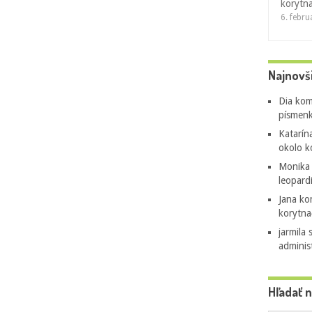
korytn
6. febr
Najnovš
Dia
kom
písmenk
Katarín
okolo k
Monika
leopard
Jana
ko
korytna
jarmila 
adminis
Hľadať 