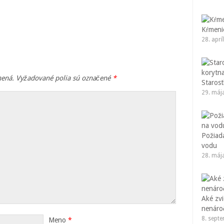
Kŕmenie
28. aprí
nená.
Vyžadované polia sú označené
*
Starost
29. máj
Požiad
vodu
28. máj
Aké zvi
nenáro
8. sept
Meno
*