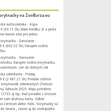
orytnačky na ZooBurza.eu
cka suchozemska - Kúpa
 € (30.13 Sk) Mám Amálku 2r a Janka
me miesto este pre jednu
orytnačka - Darovanie
0 € (602.52 Sk) Darujem vodnú
ačku
orytnačka - Darovanie
Dohodou Darujem vodnú korytnačku,
íslusenstvom. Len do dobrých rúk
cka zelenkasta - Predaj
9 € (2 681.21 Sk) Predám odchov
 korytnaciek zelenkastych (Testuto
i), liahnute 2025. Maju potrebne
 CITES aj čip, Rad poradim s chovom
em vam druhovu kartu. Odber
ava Centrum alebo Holic. Korytnacky sú
do teraria , casom aj do vonkajsieho