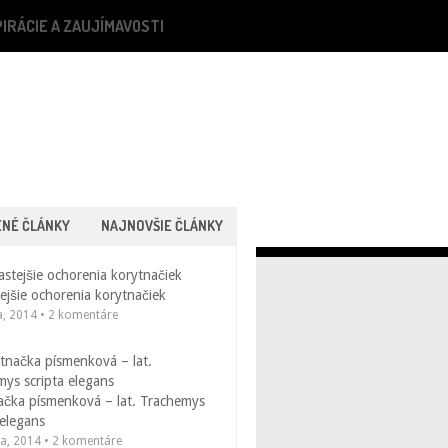
PIRÁCIE A ZAUJÍMAVOSTI
ENÉ ČLÁNKY
NAJNOVŠIE ČLÁNKY
ejšie ochorenia korytnačiek
a, 2014 • 2 komentáre
ačka písmenková – lat. Trachemys
 elegans
la, 2014 • 2 komentáre