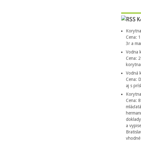
K
Korytna
Cena: 1
3r a ma
Vodna k
Cena: 2
korytn
Vodná k
Cena: 
aj s pr
Korytna
Cena: 8
mláďatá
hermann
doklady
a vypis
Bratisl
vhodné 