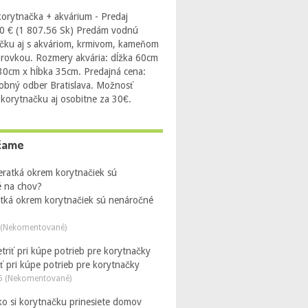
orytnačka + akvárium - Predaj
0 € (1 807.56 Sk) Predám vodnú
čku aj s akváriom, krmivom, kameňom
arovkou. Rozmery akvária: dĺžka 60cm
 30cm x hĺbka 35cm. Predajná cena:
obný odber Bratislava. Možnosť
 korytnačku aj osobitne za 30€.
čame
atká okrem korytnačiek sú nenáročné
 (Nekomentované)
ť pri kúpe potrieb pre korytnačky
5 (Nekomentované)