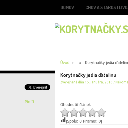
DOMOV
CHOV A STAROSTLIVO
Úvod
» » Korytnačky jedia ďatelin
Korytnačky jedia ďatelinu
Zverejnené dňa 15. januára, 2016
/
Nekome
Pin It
Ohodnotiť článok
[Spolu:
0
Priemer:
0
]