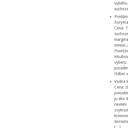
vybehu.
suchoze
Predám
Korytna
Cena: 7
suchoze
margina
mesiac.
Pomôžen
inkubov
výberu 
poradím
Odber v
Vodná k
Cena: 
pseudem
ju ako 
neviem 
zvyknut
krmivom
dočasné
[…]