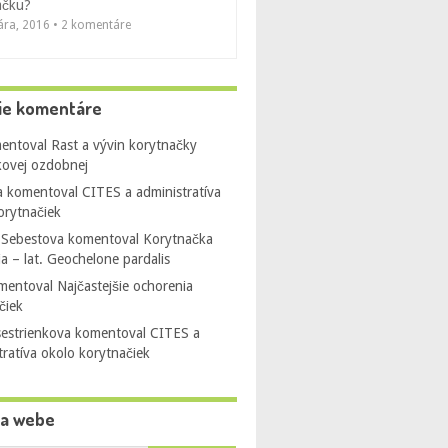
ačku?
uára, 2016 • 2 komentáre
ie komentáre
entoval
Rast a vývin korytnačky
ovej ozdobnej
a
komentoval
CITES a administratíva
orytnačiek
 Sebestova
komentoval
Korytnačka
ia – lat. Geochelone pardalis
mentoval
Najčastejšie ochorenia
čiek
sestrienkova
komentoval
CITES a
tratíva okolo korytnačiek
na webe