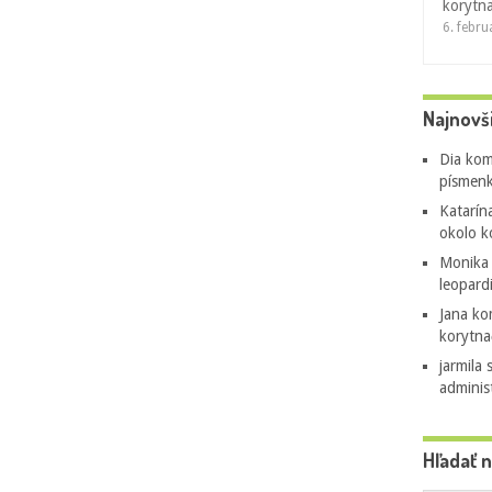
korytn
6. febr
Najnovš
Dia
kom
písmenk
Katarín
okolo k
Monika
leopard
Jana
ko
korytna
jarmila 
adminis
Hľadať 