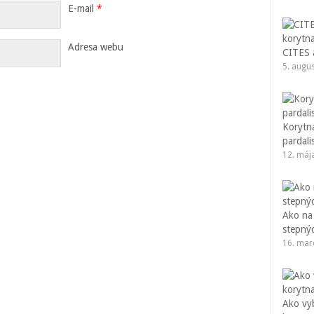
E-mail
*
Adresa webu
CITES a
5. augu
Korytna
pardali
12. máj
Ako na
stepný
16. mar
Ako vy