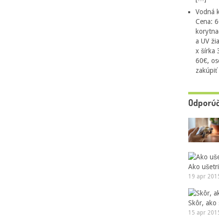
Vodná k
Cena: 6
korytna
a UV ži
x šírka
60€, os
zakúpiť
Odporú
Ako ušetri
19 apr 201
Skôr, ako
15 apr 201