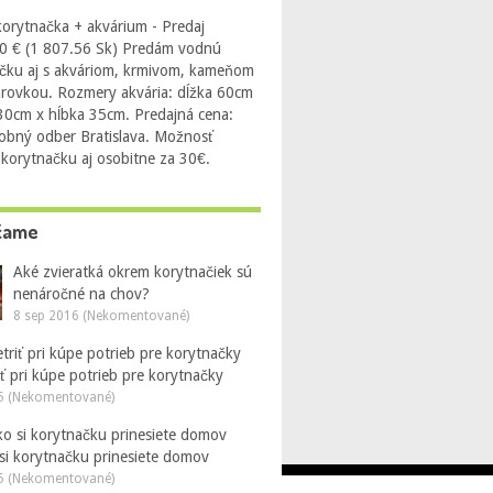
orytnačka + akvárium - Predaj
0 € (1 807.56 Sk) Predám vodnú
čku aj s akváriom, krmivom, kameňom
arovkou. Rozmery akvária: dĺžka 60cm
 30cm x hĺbka 35cm. Predajná cena:
obný odber Bratislava. Možnosť
 korytnačku aj osobitne za 30€.
čame
Aké zvieratká okrem korytnačiek sú
nenáročné na chov?
8 sep 2016 (Nekomentované)
ť pri kúpe potrieb pre korytnačky
5 (Nekomentované)
 si korytnačku prinesiete domov
5 (Nekomentované)