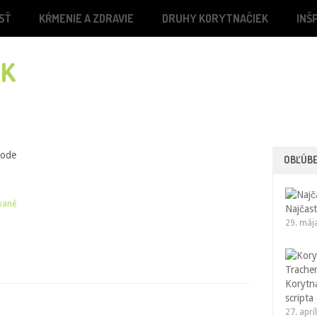
SŤ
KŔMENIE A ZDRAVIE
DRUHY KORYTNAČIEK
INŠ
rode
OBĽÚB
vané
Najčast
29. máj
Korytn
scripta
27. aprí