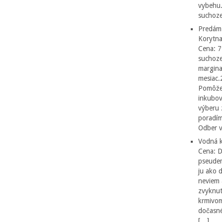
vybehu.
suchoze
Predám
Korytna
Cena: 7
suchoze
margina
mesiac.
Pomôžen
inkubov
výberu 
poradím
Odber v
Vodná k
Cena: 
pseudem
ju ako 
neviem 
zvyknut
krmivom
dočasné
[…]