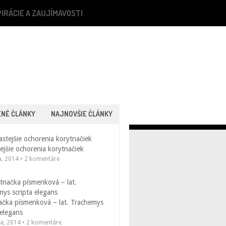
PIRÁCIE A ZAUJÍMAVOSTI
ENÉ ČLÁNKY
NAJNOVŠIE ČLÁNKY
ejšie ochorenia korytnačiek
a, 2014 • 2 komentáre
ačka písmenková – lat. Trachemys
 elegans
la, 2014 • 2 komentáre