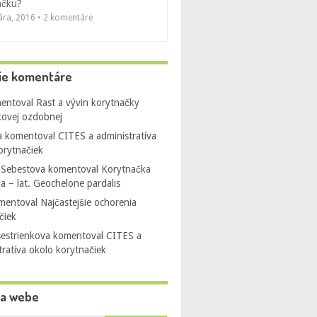
ačku?
uára, 2016 • 2 komentáre
ie komentáre
entoval
Rast a vývin korytnačky
ovej ozdobnej
a
komentoval
CITES a administratíva
orytnačiek
 Sebestova
komentoval
Korytnačka
ia – lat. Geochelone pardalis
mentoval
Najčastejšie ochorenia
čiek
sestrienkova
komentoval
CITES a
tratíva okolo korytnačiek
na webe