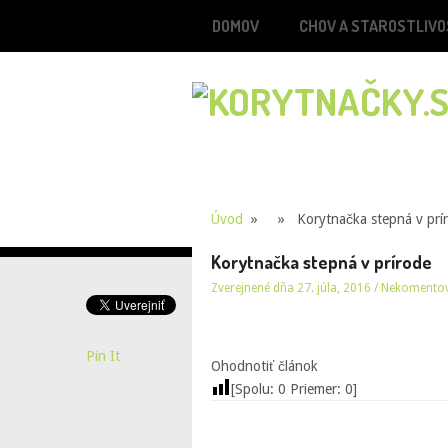
DOMOV
CHOV A STAROSTLIVO
Úvod
» » Korytnačka stepná v prí
Korytnačka stepná v prírode
Zverejnené dňa 27. júla, 2016
/
Nekomento
Pin It
Ohodnotiť článok
[Spolu:
0
Priemer:
0
]