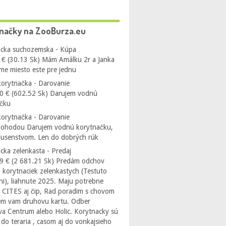
načky na ZooBurza.eu
cka suchozemska - Kúpa
 € (30.13 Sk) Mám Amálku 2r a Janka
me miesto este pre jednu
orytnačka - Darovanie
0 € (602.52 Sk) Darujem vodnú
ačku
orytnačka - Darovanie
Dohodou Darujem vodnú korytnačku,
íslusenstvom. Len do dobrých rúk
cka zelenkasta - Predaj
9 € (2 681.21 Sk) Predám odchov
 korytnaciek zelenkastych (Testuto
i), liahnute 2025. Maju potrebne
 CITES aj čip, Rad poradim s chovom
em vam druhovu kartu. Odber
ava Centrum alebo Holic. Korytnacky sú
do teraria , casom aj do vonkajsieho