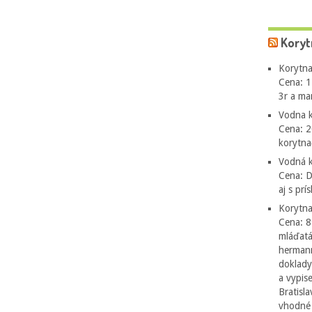
Koryt
Korytna
Cena: 1
3r a ma
Vodna k
Cena: 2
korytn
Vodná k
Cena: 
aj s pr
Korytna
Cena: 8
mláďatá
hermann
doklady
a vypis
Bratisl
vhodné 