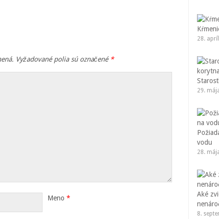
Kŕmenie
28. aprí
nená.
Vyžadované polia sú označené
*
Starost
29. máj
Požiad
vodu
28. máj
Aké zvi
Meno
*
nenáro
8. sept