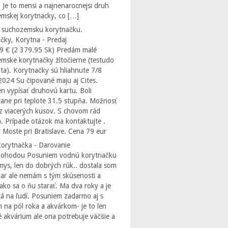
 Je to mensi a najnenarocnejsi druh
mskej korytnacky, co […]
 suchozemsku korytnačku.
čky, Korytna - Predaj
9 € (2 379.95 Sk) Predám malé
mske korytnačky žltočierne (testudo
ta). Korytnačky sú hliahnute 7/8
2024 Su čipované maju aj Cites.
 vypísať druhovú kartu. Boli
ane pri teplote 31.5 stupňa. Možnosť
z viacerých kusov. S chovom rád
. Prípade otázok ma kontaktujte .
 Moste pri Bratislave. Cena 79 eur
orytnačka - Darovanie
Dohodou Posuniem vodnú korytnačku
ys, len do dobrých rúk.. dostala som
dar ale nemám s tým skúsenosti a
ako sa o ňu starať. Ma dva roky a je
á na ľudí. Posuniem zadarmo aj s
 na pól roka a akvárkom- je to len
 akvárium ale ona potrebuje väčšie a