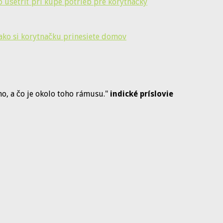
o ušetriť pri kúpe potrieb pre korytnačky
 ako si korytnačku prinesiete domov
dno, a čo je okolo toho rámusu."
indické príslovie