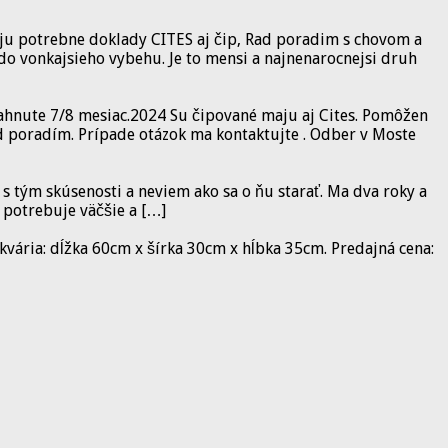
aju potrebne doklady CITES aj čip, Rad poradim s chovom a
do vonkajsieho vybehu. Je to mensi a najnenarocnejsi druh
iahnute 7/8 mesiac.2024 Su čipované maju aj Cites. Pomôžen
ád poradím. Prípade otázok ma kontaktujte . Odber v Moste
tým skúsenosti a neviem ako sa o ňu starať. Ma dva roky a
 potrebuje väčšie a […]
vária: dĺžka 60cm x šírka 30cm x hĺbka 35cm. Predajná cena: