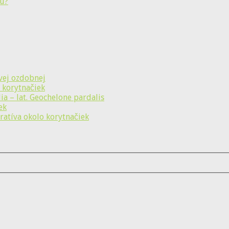
vej ozdobnej
 korytnačiek
a – lat. Geochelone pardalis
ek
ratíva okolo korytnačiek