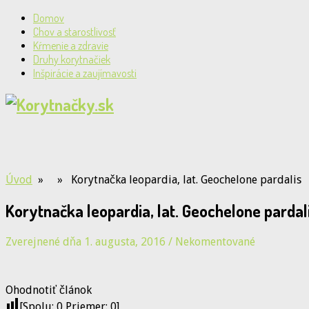
Domov
Chov a starostlivosť
Kŕmenie a zdravie
Druhy korytnačiek
Inšpirácie a zaujímavosti
Úvod
» » Korytnačka leopardia, lat. Geochelone pardalis
Korytnačka leopardia, lat. Geochelone pardal
Zverejnené dňa 1. augusta, 2016
/
Nekomentované
Ohodnotiť článok
[Spolu:
0
Priemer:
0
]