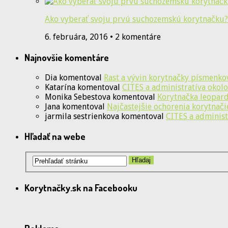
Ako vyberať svoju prvú suchozemskú korytnačku?
6. februára, 2016 • 2 komentáre
Najnovšie komentáre
Dia
komentoval
Rast a vývin korytnačky písmenko
Katarína
komentoval
CITES a administratíva okolo
Monika Sebestova
komentoval
Korytnačka leopardi
Jana
komentoval
Najčastejšie ochorenia korytnači
jarmila sestrienkova
komentoval
CITES a administ
Hľadať na webe
Korytnačky.sk na Facebooku