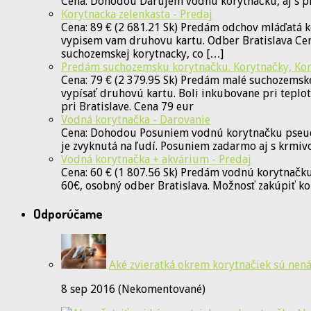
Cena: Dohodou Darujem vodnú korytnačku, aj s p
Korytnacka zelenkasta - Predaj
Cena: 89 € (2 681.21 Sk) Predám odchov mláďatá k
vypisem vam druhovu kartu. Odber Bratislava Cent
suchozemskej korytnacky, co […]
Predám suchozemsku korytnačku. Korytnačky, Kor
Cena: 79 € (2 379.95 Sk) Predám malé suchozemske
vypísať druhovú kartu. Boli inkubovane pri teplo
pri Bratislave. Cena 79 eur
Vodná korytnačka - Darovanie
Cena: Dohodou Posuniem vodnú korytnačku pseudem
je zvyknutá na ľudí. Posuniem zadarmo aj s krmiv
Vodná korytnačka + akvárium - Predaj
Cena: 60 € (1 807.56 Sk) Predám vodnú korytnačku
60€, osobný odber Bratislava. Možnosť zakúpiť ko
Odporúčame
Aké zvieratká okrem korytnačiek sú nen
8 sep 2016 (Nekomentované)