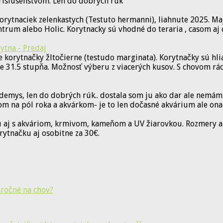
ríslusenstvom. Len do dobrých rúk
orytnaciek zelenkastych (Testuto hermanni), liahnute 2025. M
rum alebo Holic. Korytnacky sú vhodné do teraria , casom aj 
ytna - Predaj
 korytnačky žltočierne (testudo marginata). Korytnačky sú hl
te 31.5 stupňa. Možnosť výberu z viacerých kusov. S chovom r
ys, len do dobrých rúk.. dostala som ju ako dar ale nemám s 
om na pól roka a akvárkom- je to len dočasné akvárium ale ona
 aj s akváriom, krmivom, kameňom a UV žiarovkou. Rozmery ak
rytnačku aj osobitne za 30€.
áročné na chov?