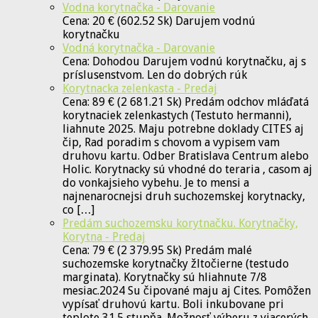
Vodna korytnačka - Darovanie
Cena: 20 € (602.52 Sk) Darujem vodnú
korytnačku
Vodná korytnačka - Darovanie
Cena: Dohodou Darujem vodnú korytnačku, aj s
príslusenstvom. Len do dobrých rúk
Korytnacka zelenkasta - Predaj
Cena: 89 € (2 681.21 Sk) Predám odchov mláďatá
korytnaciek zelenkastych (Testuto hermanni),
liahnute 2025. Maju potrebne doklady CITES aj
čip, Rad poradim s chovom a vypisem vam
druhovu kartu. Odber Bratislava Centrum alebo
Holic. Korytnacky sú vhodné do teraria , casom aj
do vonkajsieho vybehu. Je to mensi a
najnenarocnejsi druh suchozemskej korytnacky,
co […]
Predám suchozemsku korytnačku. Korytnačky,
Korytna - Predaj
Cena: 79 € (2 379.95 Sk) Predám malé
suchozemske korytnačky žltočierne (testudo
marginata). Korytnačky sú hliahnute 7/8
mesiac.2024 Su čipované maju aj Cites. Pomôžen
vypísať druhovú kartu. Boli inkubovane pri
teplote 31.5 stupňa. Možnosť výberu z viacerých