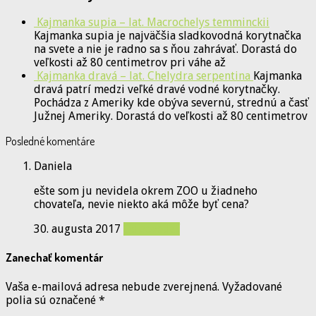
Kajmanka supia – lat. Macrochelys temminckii
Kajmanka supia je najväčšia sladkovodná korytnačka
na svete a nie je radno sa s ňou zahrávať. Dorastá do
veľkosti až 80 centimetrov pri váhe až
Kajmanka dravá – lat. Chelydra serpentina
Kajmanka
dravá patrí medzi veľké dravé vodné korytnačky.
Pochádza z Ameriky kde obýva severnú, strednú a časť
Južnej Ameriky. Dorastá do veľkosti až 80 centimetrov
Posledné komentáre
Daniela
ešte som ju nevidela okrem ZOO u žiadneho
chovateľa, nevie niekto aká môže byť cena?
30. augusta 2017
Odpovedať
Zanechať komentár
Vaša e-mailová adresa nebude zverejnená.
Vyžadované
polia sú označené
*