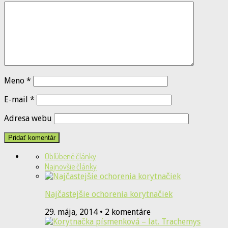
Meno
*
E-mail
*
Adresa webu
Obľúbené články
Najnovšie články
Najčastejšie ochorenia korytnačiek
29. mája, 2014 • 2 komentáre