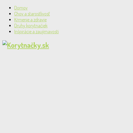
Domov
Chov a starostlivosť
Kŕmenie a zdravie
Druhy korytnačiek
Inšpirácie a zaujímavosti