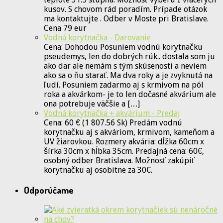
kusov. S chovom rád poradím. Prípade otázok
ma kontaktujte . Odber v Moste pri Bratislave.
Cena 79 eur
Vodná korytnačka - Darovanie
Cena: Dohodou Posuniem vodnú korytnačku
pseudemys, len do dobrých rúk.. dostala som ju
ako dar ale nemám s tým skúsenosti a neviem
ako sa o ňu starať. Ma dva roky a je zvyknutá na
ľudí. Posuniem zadarmo aj s krmivom na pól
roka a akvárkom- je to len dočasné akvárium ale
ona potrebuje väčšie a […]
Vodná korytnačka + akvárium - Predaj
Cena: 60 € (1 807.56 Sk) Predám vodnú
korytnačku aj s akváriom, krmivom, kameňom a
UV žiarovkou. Rozmery akvária: dĺžka 60cm x
šírka 30cm x hĺbka 35cm. Predajná cena: 60€,
osobný odber Bratislava. Možnosť zakúpiť
korytnačku aj osobitne za 30€.
Odporúčame