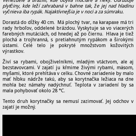
Venezuele a Brazílii, kde obýva močiare a rieky. Obľubuje
plytčiny, kde leží zahrabaná v bahne tak, že jej nad hladinu
vyčnieva iba rypák. Najaktívnejšia je v noci a za súmraku.
Dorastá do dĺžky 40 cm. Má plochý tvar, na karapaxe má tri
rady hrboľov, oddelené brázdou. Vyskytuje sa vo viacerých
farebných mutáciách, od hnedej až po čiernu. Hlava je tiež
plochá a trojhranná, s pretiahnutým rypákom a širokými
ústami. Celé telo je pokryté množstvom kožovitých
výrastkov.
Živí sa rybami, obojživelníkmi, mladým vtáctvom, ale aj
bezstavovcami. V zajatí ju kŕmime živými rybami, mäsom,
myšami, ktoré prehltáva v celku. Chovné zariadenie by malo
mať hĺbku nádrže takú, aby sa korytnačka ležiaca na dne
mohla bez námahy nadýchnuť. Teplota v zariadení by sa
mala pohybovať okolo 28 °C.
Tento druh korytnačky sa nemusí zazimovať. Jej odchov v
zajatí je možný.