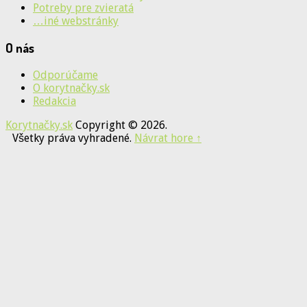
Potreby pre zvieratá
…iné webstránky
O nás
Odporúčame
O korytnačky.sk
Redakcia
Korytnačky.sk
Copyright © 2026.
Všetky práva vyhradené.
Návrat hore ↑