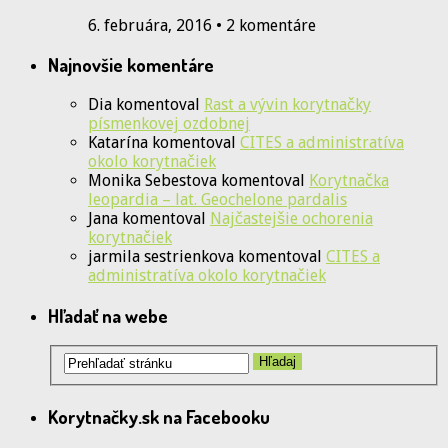
6. februára, 2016 • 2 komentáre
Najnovšie komentáre
Dia
komentoval
Rast a vývin korytnačky
písmenkovej ozdobnej
Katarína
komentoval
CITES a administratíva
okolo korytnačiek
Monika Sebestova
komentoval
Korytnačka
leopardia – lat. Geochelone pardalis
Jana
komentoval
Najčastejšie ochorenia
korytnačiek
jarmila sestrienkova
komentoval
CITES a
administratíva okolo korytnačiek
Hľadať na webe
Korytnačky.sk na Facebooku