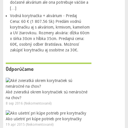
dočasné akvárium ale ona potrebuje väčšie a
[…]
Vodná korytnačka + akvárium - Predaj
Cena: 60 € (1 807.56 Sk) Predám vodnú
korytnačku aj s akváriom, krmivom, kameňom
a UV žiarovkou. Rozmery akvária: dĺžka 60cm
x šírka 30cm x hĺbka 35cm. Predajná cena:
60€, osobný odber Bratislava. Možnosť
zakúpiť korytnačku aj osobitne za 30€.
Odporúčame
Aké zvieratká okrem korytnačiek sú nenáročné
na chov?
8 sep 2016 (Nekomentované)
Ako ušetriť pri kúpe potrieb pre korytnačky
19 apr 2015 (Nekomentované)