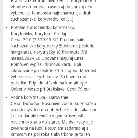
Bratislava Centrum alebo Holic. Korytnacky sú
vhodné do teraria , casom aj do vonkajsieho
vybehu. Je to mensi a najnenarocnejsi druh
suchozemskej korytnacky, co […]
Predám suchozemsku korytnačku.
Korytnačky, Korytna - Predaj
Cena: 79 € (2 379.95 Sk) Predám malé
suchozemske korytnačky žltočierne (testudo
marginata). Korytnačky sú hliahnute 7/8
mesiac.2024 Su čipované maju aj Cites.
Pomôžen vypísať druhovú kartu. Boli
inkubovane pri teplote 31.5 stupňa. Možnosť
výberu z viacerých kusov. S chovom rád
poradím. Prípade otázok ma kontaktujte .
Odber v Moste pri Bratislave. Cena 79 eur
Vodná korytnačka - Darovanie
Cena: Dohodou Posuniem vodnú korytnačku
pseudemys, len do dobrých rúk.. dostala som
ju ako dar ale nemám s tým skúsenosti a
neviem ako sa o ňu starať. Ma dva roky a je
zvyknutá na ľudí. Posuniem zadarmo aj s
krmivom na pól roka a akvárkom- je to len