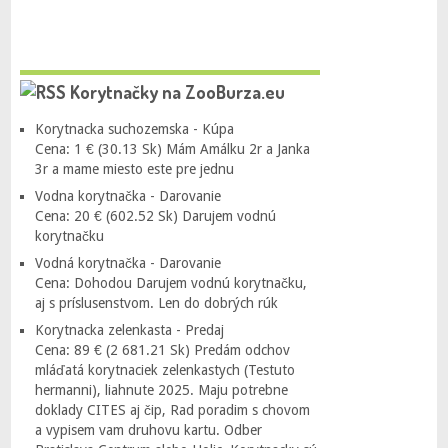
Korytnačky na ZooBurza.eu
Korytnacka suchozemska - Kúpa
Cena: 1 € (30.13 Sk) Mám Amálku 2r a Janka
3r a mame miesto este pre jednu
Vodna korytnačka - Darovanie
Cena: 20 € (602.52 Sk) Darujem vodnú
korytnačku
Vodná korytnačka - Darovanie
Cena: Dohodou Darujem vodnú korytnačku,
aj s príslusenstvom. Len do dobrých rúk
Korytnacka zelenkasta - Predaj
Cena: 89 € (2 681.21 Sk) Predám odchov
mláďatá korytnaciek zelenkastych (Testuto
hermanni), liahnute 2025. Maju potrebne
doklady CITES aj čip, Rad poradim s chovom
a vypisem vam druhovu kartu. Odber