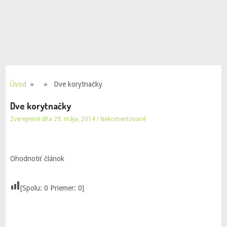
Úvod
» » Dve korytnačky
Dve korytnačky
Zverejnené dňa 29. mája, 2014
/
Nekomentované
Ohodnotiť článok
[Spolu:
0
Priemer:
0
]