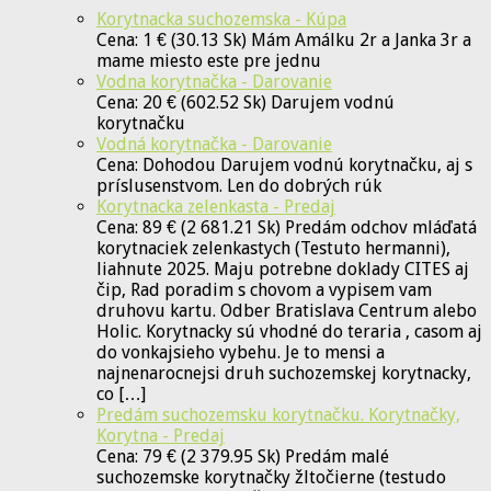
Korytnacka suchozemska - Kúpa
Cena: 1 € (30.13 Sk) Mám Amálku 2r a Janka 3r a
mame miesto este pre jednu
Vodna korytnačka - Darovanie
Cena: 20 € (602.52 Sk) Darujem vodnú
korytnačku
Vodná korytnačka - Darovanie
Cena: Dohodou Darujem vodnú korytnačku, aj s
príslusenstvom. Len do dobrých rúk
Korytnacka zelenkasta - Predaj
Cena: 89 € (2 681.21 Sk) Predám odchov mláďatá
korytnaciek zelenkastych (Testuto hermanni),
liahnute 2025. Maju potrebne doklady CITES aj
čip, Rad poradim s chovom a vypisem vam
druhovu kartu. Odber Bratislava Centrum alebo
Holic. Korytnacky sú vhodné do teraria , casom aj
do vonkajsieho vybehu. Je to mensi a
najnenarocnejsi druh suchozemskej korytnacky,
co […]
Predám suchozemsku korytnačku. Korytnačky,
Korytna - Predaj
Cena: 79 € (2 379.95 Sk) Predám malé
suchozemske korytnačky žltočierne (testudo