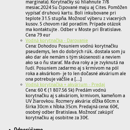
marginata). Korytnačky sú hliahnute 7/8
mesiac.2024 Su čipované maju aj Cites. Pomôžen
vypísať druhovú kartu. Boli inkubovane pri
teplote 31.5 stupňa. Možnosť výberu z viacerých
kusov. S chovom rád poradím. Prípade otázok
ma kontaktujte . Odber v Moste pri Bratislave.
Cena 79 eur
Vodná korytnačka - Darovanie
Cena: Dohodou Posuniem vodnú korytnačku
pseudemys, len do dobrých rúk.. dostala som ju
ako dar ale nemám s tým skúsenosti a neviem
ako sa o ňu starať. Ma dva roky a je zvyknutá na
ľudí. Posuniem zadarmo aj s krmivom na pól
roka a akvárkom- je to len dočasné akvárium ale
ona potrebuje väčšie a […]
Vodná korytnačka + akvárium - Predaj
Cena: 60 € (1 807.56 Sk) Predám vodnú
korytnačku aj s akváriom, krmivom, kameňom a
UV žiarovkou. Rozmery akvária: dĺžka 60cm x
šírka 30cm x hĺbka 35cm. Predajná cena: 60€,
osobný odber Bratislava. Možnosť zakúpiť
korytnačku aj osobitne za 30€.
Odporúčame