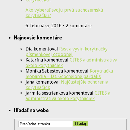
Ako vyberať svoju prvú suchozemskú
korytnačku?
6. februára, 2016 • 2 komentáre
Najnovšie komentáre
Dia
komentoval
Rast a vývin korytnačky
písmenkovej ozdobnej
Katarína
komentoval
CITES a administratíva
okolo korytnačiek
Monika Sebestova
komentoval
Korytnačka
leopardia – lat. Geochelone pardalis
Jana
komentoval
Najčastejšie ochorenia
korytnačiek
jarmila sestrienkova
komentoval
CITES a
administratíva okolo korytnačiek
Hľadať na webe