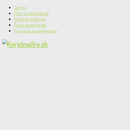
Domov
Chov a starostlivosť
Kŕmenie a zdravie
Druhy korytnačiek
Inšpirácie a zaujímavosti