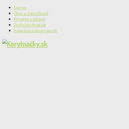
Domov
Chov a starostlivosť
Kŕmenie a zdravie
Druhy korytnačiek
Inšpirácie a zaujímavosti