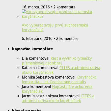
16. marca, 2016 • 2 komentáre
Ako vyberať svoju prvú suchozemskú
korytnačku?
6. februára, 2016 • 2 komentáre
Najnovšie komentáre
Dia
komentoval
Rast a vývin korytnačky
písmenkovej ozdobnej
Katarína
komentoval
CITES a administratíva
okolo korytnačiek
Monika Sebestova
komentoval
Korytnačka
leopardia – lat. Geochelone pardalis
Jana
komentoval
Najčastejšie ochorenia
korytnačiek
jarmila sestrienkova
komentoval
CITES a
administratíva okolo korytnačiek
Hľadať na webe