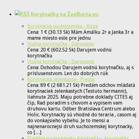
Korytnačky na ZooBurza.eu
Korytnacka suchozemska - Kúpa
Cena: 1 € (30.13 Sk) Mám Amálku 2r a Janka 3r a
mame miesto este pre jednu
Vodna korytnačka - Darovanie
Cena: 20 € (602.52 Sk) Darujem vodnú
korytnačku
Vodná korytnačka - Darovanie
Cena: Dohodou Darujem vodnú korytnačku, aj s
príslusenstvom. Len do dobrých rúk
Korytnacka zelenkasta - Predaj
Cena: 89 € (2 681.21 Sk) Predám odchov mláďatá
korytnaciek zelenkastych (Testuto hermanni),
liahnute 2025. Maju potrebne doklady CITES aj
čip, Rad poradim s chovom a vypisem vam
druhovu kartu. Odber Bratislava Centrum alebo
Holic. Korytnacky sú vhodné do teraria , casom aj
do vonkajsieho vybehu. Je to mensi a
najnenarocnejsi druh suchozemskej korytnacky,
co […]
Predám suchozemsku korytnačku. Korytnačky,