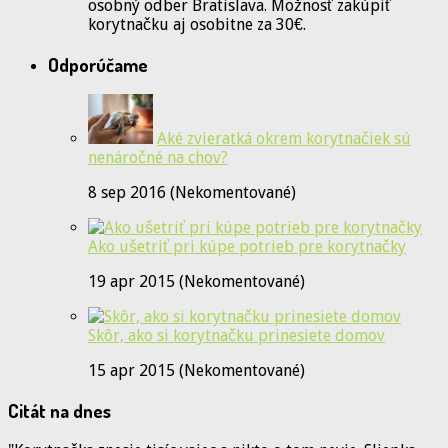
osobný odber Bratislava. Možnosť zakúpiť
korytnačku aj osobitne za 30€.
Odporúčame
Aké zvieratká okrem korytnačiek sú
nenáročné na chov?
8 sep 2016 (Nekomentované)
Ako ušetriť pri kúpe potrieb pre korytnačky
19 apr 2015 (Nekomentované)
Skôr, ako si korytnačku prinesiete domov
15 apr 2015 (Nekomentované)
Citát na dnes