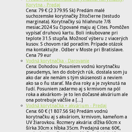
Korytna - Predaj
Cena: 79 € (2 379.95 Sk) Predám malé
suchozemske korytnačky žltočierne (testudo
marginata). Korytnačky sú hliahnute 7/8
mesiac.2024 Su čipované maju aj Cites. Pomôžen
vypísať druhovú kartu. Boli inkubovane pri
teplote 31.5 stupňa. Možnosť výberu z viacerých
kusov. S chovom rád poradím. Prípade otázok
ma kontaktujte . Odber v Moste pri Bratislave.
Cena 79 eur
Vodná korytnačka - Darovanie
Cena: Dohodou Posuniem vodnú korytnačku
pseudemys, len do dobrých rúk.. dostala som ju
ako dar ale nemám s tým skúsenosti a neviem
ako sa o ňu starať. Ma dva roky a je zvyknutá na
ľudí. Posuniem zadarmo aj s krmivom na pól
roka a akvárkom- je to len dočasné akvárium ale
ona potrebuje väčšie a […]
Vodná korytnačka + akvárium - Predaj
Cena: 60 € (1 807.56 Sk) Predám vodnú
korytnačku aj s akváriom, krmivom, kameňom a
UV žiarovkou. Rozmery akvária: dĺžka 60cm x
šírka 30cm x hĺbka 35cm. Predajná cena: 60€,