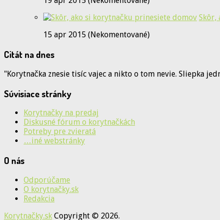
19 apr 2015 (Nekomentované)
Skôr,
15 apr 2015 (Nekomentované)
Citát na dnes
"Korytnačka znesie tisíc vajec a nikto o tom nevie. Sliepka je
Súvisiace stránky
Korytnačky na predaj
Diskusné fórum o korytnačkách
Potreby pre zvieratá
…iné webstránky
O nás
Odporúčame
O korytnačky.sk
Redakcia
Korytnačky.sk
Copyright © 2026.