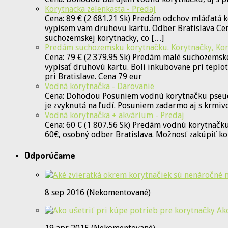
Korytnacka zelenkasta - Predaj
Cena: 89 € (2 681.21 Sk) Predám odchov mláďatá k
vypisem vam druhovu kartu. Odber Bratislava Cent
suchozemskej korytnacky, co […]
Predám suchozemsku korytnačku. Korytnačky, Kor
Cena: 79 € (2 379.95 Sk) Predám malé suchozemske
vypísať druhovú kartu. Boli inkubovane pri teplo
pri Bratislave. Cena 79 eur
Vodná korytnačka - Darovanie
Cena: Dohodou Posuniem vodnú korytnačku pseudem
je zvyknutá na ľudí. Posuniem zadarmo aj s krmiv
Vodná korytnačka + akvárium - Predaj
Cena: 60 € (1 807.56 Sk) Predám vodnú korytnačku
60€, osobný odber Bratislava. Možnosť zakúpiť ko
Odporúčame
8 sep 2016 (Nekomentované)
Ak