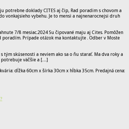
aju potrebne doklady CITES aj čip, Rad poradim s chovom a
do vonkajsieho vybehu. Je to mensi a najnenarocnejsi druh
iahnute 7/8 mesiac.2024 Su čipované maju aj Cites. Pomôžen
ád poradím. Prípade otázok ma kontaktujte . Odber v Moste
tým skúsenosti a neviem ako sa o ňu starať. Ma dva roky a
 potrebuje väčšie a […]
vária: dĺžka 60cm x šírka 30cm x hĺbka 35cm. Predajná cena:
v?