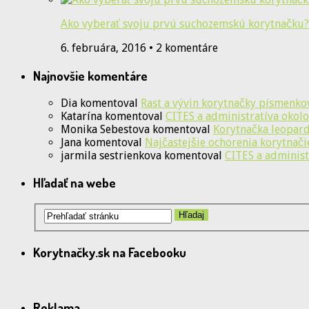
Ako vyberať svoju prvú suchozemskú korytnačku?
6. februára, 2016 • 2 komentáre
Najnovšie komentáre
Dia
komentoval
Rast a vývin korytnačky písmenko
Katarína
komentoval
CITES a administratíva okolo
Monika Sebestova
komentoval
Korytnačka leopardi
Jana
komentoval
Najčastejšie ochorenia korytnači
jarmila sestrienkova
komentoval
CITES a administ
Hľadať na webe
Korytnačky.sk na Facebooku
Reklama