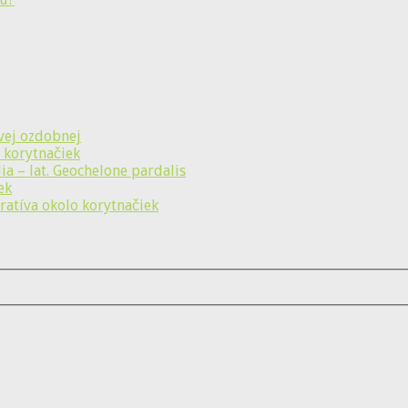
vej ozdobnej
 korytnačiek
a – lat. Geochelone pardalis
ek
ratíva okolo korytnačiek