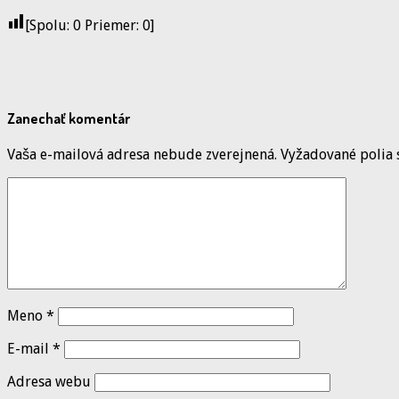
[Spolu:
0
Priemer:
0
]
Zanechať komentár
Vaša e-mailová adresa nebude zverejnená.
Vyžadované polia
Meno
*
E-mail
*
Adresa webu