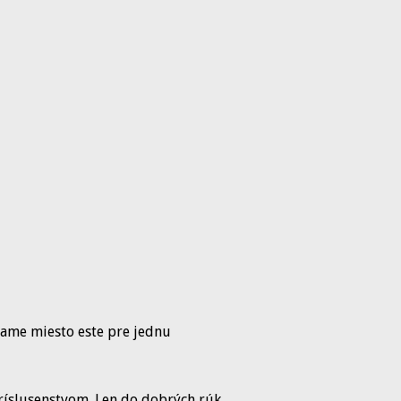
mame miesto este pre jednu
ríslusenstvom. Len do dobrých rúk