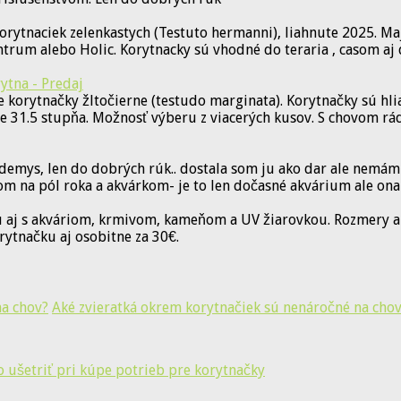
orytnaciek zelenkastych (Testuto hermanni), liahnute 2025. M
rum alebo Holic. Korytnacky sú vhodné do teraria , casom aj 
ytna - Predaj
 korytnačky žltočierne (testudo marginata). Korytnačky sú hl
te 31.5 stupňa. Možnosť výberu z viacerých kusov. S chovom r
ys, len do dobrých rúk.. dostala som ju ako dar ale nemám s 
om na pól roka a akvárkom- je to len dočasné akvárium ale ona
 aj s akváriom, krmivom, kameňom a UV žiarovkou. Rozmery ak
rytnačku aj osobitne za 30€.
Aké zvieratká okrem korytnačiek sú nenáročné na cho
o ušetriť pri kúpe potrieb pre korytnačky