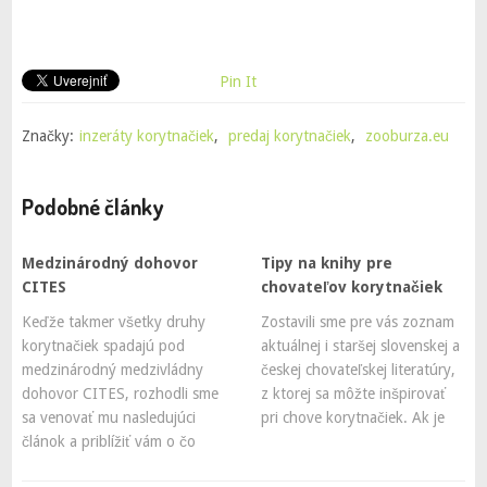
Pin It
Značky:
inzeráty korytnačiek
,
predaj korytnačiek
,
zooburza.eu
Podobné články
Medzinárodný dohovor
Tipy na knihy pre
CITES
chovateľov korytnačiek
Keďže takmer všetky druhy
Zostavili sme pre vás zoznam
korytnačiek spadajú pod
aktuálnej i staršej slovenskej a
medzinárodný medzivládny
českej chovateľskej literatúry,
dohovor CITES, rozhodli sme
z ktorej sa môžte inšpirovať
sa venovať mu nasledujúci
pri chove korytnačiek. Ak je
článok a priblížiť vám o čo