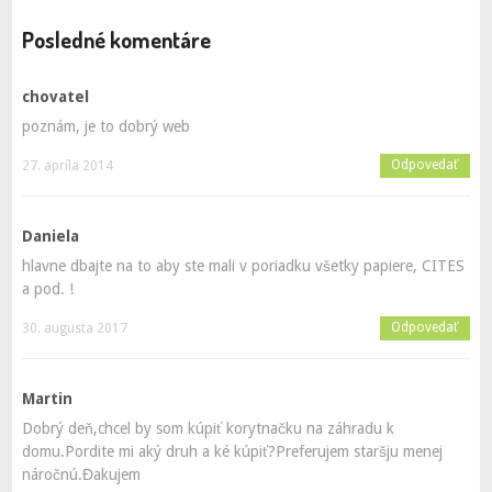
Posledné komentáre
chovatel
poznám, je to dobrý web
Odpovedať
27. apríla 2014
Daniela
hlavne dbajte na to aby ste mali v poriadku všetky papiere, CITES
a pod. !
Odpovedať
30. augusta 2017
Martin
Dobrý deň,chcel by som kúpiť korytnačku na záhradu k
domu.Pordite mi aký druh a ké kúpiť?Preferujem staršju menej
náročnú.Đakujem