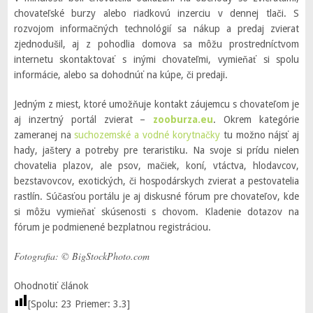
chovateľské burzy alebo riadkovú inzerciu v dennej tlači. S
rozvojom informačných technológií sa nákup a predaj zvierat
zjednodušil, aj z pohodlia domova sa môžu prostredníctvom
internetu skontaktovať s inými chovateľmi, vymieňať si spolu
informácie, alebo sa dohodnúť na kúpe, či predaji.
Jedným z miest, ktoré umožňuje kontakt záujemcu s chovateľom je
aj inzertný portál zvierat –
zooburza.eu
. Okrem kategórie
zameranej na
suchozemské a vodné korytnačky
tu možno nájsť aj
hady, jaštery a potreby pre teraristiku. Na svoje si prídu nielen
chovatelia plazov, ale psov, mačiek, koní, vtáctva, hlodavcov,
bezstavovcov, exotických, či hospodárskych zvierat a pestovatelia
rastlín. Súčasťou portálu je aj diskusné fórum pre chovateľov, kde
si môžu vymieňať skúsenosti s chovom. Kladenie dotazov na
fórum je podmienené bezplatnou registráciou.
Fotografia: © BigStockPhoto.com
Ohodnotiť článok
[Spolu:
23
Priemer:
3.3
]