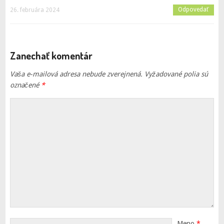
Odpovedať
26. februára 2024
Zanechať komentár
Vaša e-mailová adresa nebude zverejnená.
Vyžadované polia sú
označené
*
Meno
*