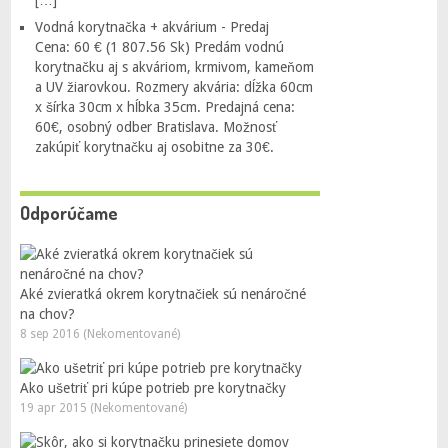
Vodná korytnačka + akvárium - Predaj
Cena: 60 € (1 807.56 Sk) Predám vodnú
korytnačku aj s akváriom, krmivom, kameňom
a UV žiarovkou. Rozmery akvária: dĺžka 60cm
x šírka 30cm x hĺbka 35cm. Predajná cena:
60€, osobný odber Bratislava. Možnosť
zakúpiť korytnačku aj osobitne za 30€.
Odporúčame
Aké zvieratká okrem korytnačiek sú nenáročné
na chov?
8 sep 2016 (Nekomentované)
Ako ušetriť pri kúpe potrieb pre korytnačky
19 apr 2015 (Nekomentované)