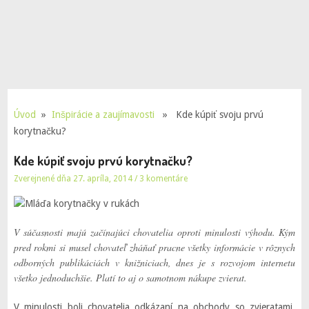
Úvod
»
Inšpirácie a zaujímavosti
» Kde kúpiť svoju prvú
korytnačku?
Kde kúpiť svoju prvú korytnačku?
Zverejnené dňa 27. apríla, 2014
/
3 komentáre
V súčasnosti majú začínajúci chovatelia oproti minulosti výhodu. Kým
pred rokmi si musel chovateľ zháňať pracne všetky informácie v rôznych
odborných publikáciách v knižniciach, dnes je s rozvojom internetu
všetko jednoduchšie. Platí to aj o samotnom nákupe zvierat.
V minulosti boli chovatelia odkázaní na obchody so zvieratami,