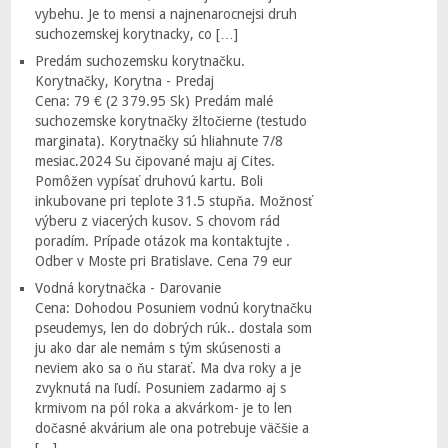
vybehu. Je to mensi a najnenarocnejsi druh
suchozemskej korytnacky, co […]
Predám suchozemsku korytnačku.
Korytnačky, Korytna - Predaj
Cena: 79 € (2 379.95 Sk) Predám malé
suchozemske korytnačky žltočierne (testudo
marginata). Korytnačky sú hliahnute 7/8
mesiac.2024 Su čipované maju aj Cites.
Pomôžen vypísať druhovú kartu. Boli
inkubovane pri teplote 31.5 stupňa. Možnosť
výberu z viacerých kusov. S chovom rád
poradím. Prípade otázok ma kontaktujte .
Odber v Moste pri Bratislave. Cena 79 eur
Vodná korytnačka - Darovanie
Cena: Dohodou Posuniem vodnú korytnačku
pseudemys, len do dobrých rúk.. dostala som
ju ako dar ale nemám s tým skúsenosti a
neviem ako sa o ňu starať. Ma dva roky a je
zvyknutá na ľudí. Posuniem zadarmo aj s
krmivom na pól roka a akvárkom- je to len
dočasné akvárium ale ona potrebuje väčšie a
[…]