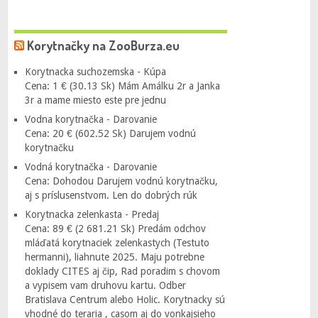
Korytnačky na ZooBurza.eu
Korytnacka suchozemska - Kúpa
Cena: 1 € (30.13 Sk) Mám Amálku 2r a Janka
3r a mame miesto este pre jednu
Vodna korytnačka - Darovanie
Cena: 20 € (602.52 Sk) Darujem vodnú
korytnačku
Vodná korytnačka - Darovanie
Cena: Dohodou Darujem vodnú korytnačku,
aj s príslusenstvom. Len do dobrých rúk
Korytnacka zelenkasta - Predaj
Cena: 89 € (2 681.21 Sk) Predám odchov
mláďatá korytnaciek zelenkastych (Testuto
hermanni), liahnute 2025. Maju potrebne
doklady CITES aj čip, Rad poradim s chovom
a vypisem vam druhovu kartu. Odber
Bratislava Centrum alebo Holic. Korytnacky sú
vhodné do teraria , casom aj do vonkajsieho