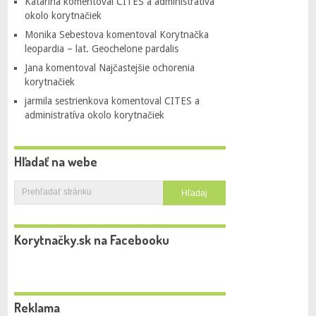
Katarína
komentoval
CITES a administratíva
okolo korytnačiek
Monika Sebestova
komentoval
Korytnačka
leopardia – lat. Geochelone pardalis
Jana
komentoval
Najčastejšie ochorenia
korytnačiek
jarmila sestrienkova
komentoval
CITES a
administratíva okolo korytnačiek
Hľadať na webe
Korytnačky.sk na Facebooku
Reklama