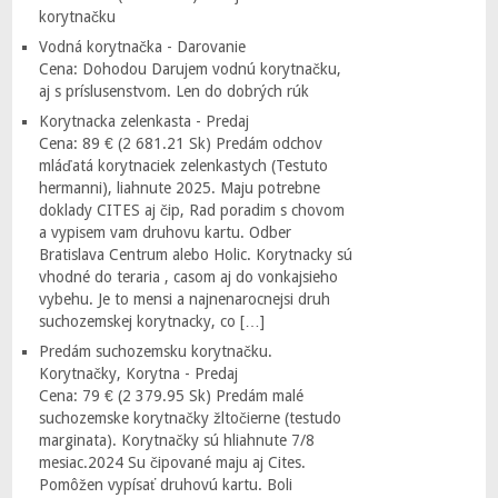
korytnačku
Vodná korytnačka - Darovanie
Cena: Dohodou Darujem vodnú korytnačku,
aj s príslusenstvom. Len do dobrých rúk
Korytnacka zelenkasta - Predaj
Cena: 89 € (2 681.21 Sk) Predám odchov
mláďatá korytnaciek zelenkastych (Testuto
hermanni), liahnute 2025. Maju potrebne
doklady CITES aj čip, Rad poradim s chovom
a vypisem vam druhovu kartu. Odber
Bratislava Centrum alebo Holic. Korytnacky sú
vhodné do teraria , casom aj do vonkajsieho
vybehu. Je to mensi a najnenarocnejsi druh
suchozemskej korytnacky, co […]
Predám suchozemsku korytnačku.
Korytnačky, Korytna - Predaj
Cena: 79 € (2 379.95 Sk) Predám malé
suchozemske korytnačky žltočierne (testudo
marginata). Korytnačky sú hliahnute 7/8
mesiac.2024 Su čipované maju aj Cites.
Pomôžen vypísať druhovú kartu. Boli