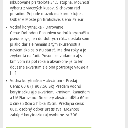
inkubovane pri teplote 31.5 stupňa. Možnosť
výberu z viacerých kusov. S chovom rád
poradím. Prípade otázok ma kontaktujte .
Odber v Moste pri Bratislave. Cena 79 eur
Vodná korytnačka - Darovanie
Cena: Dohodou Posuniem vodnú korytnačku
pseudemys, len do dobrých rúk.. dostala som
ju ako dar ale nemám s tým skúsenosti a
neviem ako sa o ňu starať. Ma dva roky a je
zvyknutá na ľudí. Posuniem zadarmo aj s
krmivom na pól roka a akvárkom- je to len
dočasné akvárium ale ona potrebuje väčšie a
[…]
Vodná korytnačka + akvárium - Predaj
Cena: 60 € (1 807.56 Sk) Predám vodnú
korytnačku aj s akváriom, krmivom, kameňom
a UV žiarovkou. Rozmery akvária: dĺžka 60cm
x šírka 30cm x hĺbka 35cm. Predajná cena:
60€, osobný odber Bratislava. Možnosť
zakúpiť korytnačku aj osobitne za 30€.