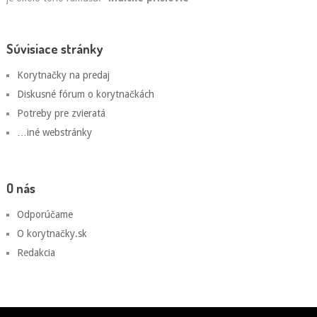
Súvisiace stránky
Korytnačky na predaj
Diskusné fórum o korytnačkách
Potreby pre zvieratá
…iné webstránky
O nás
Odporúčame
O korytnačky.sk
Redakcia