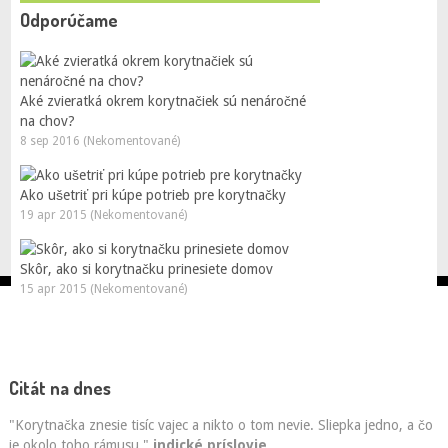
Odporúčame
Aké zvieratká okrem korytnačiek sú nenáročné
na chov?
8 sep 2016 (Nekomentované)
Ako ušetriť pri kúpe potrieb pre korytnačky
19 apr 2015 (Nekomentované)
Skôr, ako si korytnačku prinesiete domov
15 apr 2015 (Nekomentované)
Citát na dnes
"Korytnačka znesie tisíc vajec a nikto o tom nevie. Sliepka jedno, a čo
je okolo toho rámusu."
indické príslovie