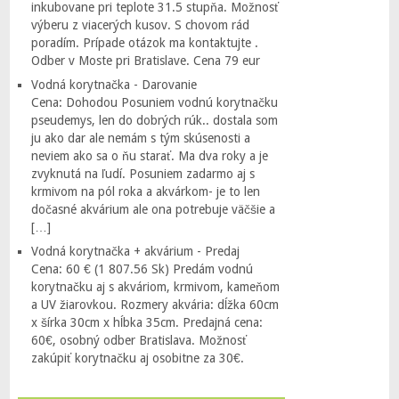
inkubovane pri teplote 31.5 stupňa. Možnosť
výberu z viacerých kusov. S chovom rád
poradím. Prípade otázok ma kontaktujte .
Odber v Moste pri Bratislave. Cena 79 eur
Vodná korytnačka - Darovanie
Cena: Dohodou Posuniem vodnú korytnačku
pseudemys, len do dobrých rúk.. dostala som
ju ako dar ale nemám s tým skúsenosti a
neviem ako sa o ňu starať. Ma dva roky a je
zvyknutá na ľudí. Posuniem zadarmo aj s
krmivom na pól roka a akvárkom- je to len
dočasné akvárium ale ona potrebuje väčšie a
[…]
Vodná korytnačka + akvárium - Predaj
Cena: 60 € (1 807.56 Sk) Predám vodnú
korytnačku aj s akváriom, krmivom, kameňom
a UV žiarovkou. Rozmery akvária: dĺžka 60cm
x šírka 30cm x hĺbka 35cm. Predajná cena:
60€, osobný odber Bratislava. Možnosť
zakúpiť korytnačku aj osobitne za 30€.