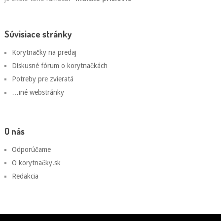
Súvisiace stránky
Korytnačky na predaj
Diskusné fórum o korytnačkách
Potreby pre zvieratá
…iné webstránky
O nás
Odporúčame
O korytnačky.sk
Redakcia