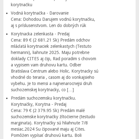
korytnačku
Vodná korytnačka - Darovanie
Cena: Dohodou Darujem vodnú korytnačku,
aj s príslusenstvom. Len do dobrých rúk
Korytnacka zelenkasta - Predaj
Cena: 89 € (2 681.21 Sk) Predám odchov
mláďatá korytnaciek zelenkastych (Testuto
hermanni), liahnute 2025. Maju potrebne
doklady CITES aj čip, Rad poradim s chovom
a vypisem vam druhovu kartu. Odber
Bratislava Centrum alebo Holic. Korytnacky sú
vhodné do teraria , casom aj do vonkajsieho
vybehu. Je to mensi a najnenarocnejsi druh
suchozemskej korytnacky, co […]
Predám suchozemsku korytnačku.
Korytnačky, Korytna - Predaj
Cena: 79 € (2 379.95 Sk) Predám malé
suchozemske korytnačky žltočierne (testudo
marginata). Korytnačky sú hliahnute 7/8
mesiac.2024 Su čipované maju aj Cites.
Pomôžen vypísať druhovú kartu. Boli