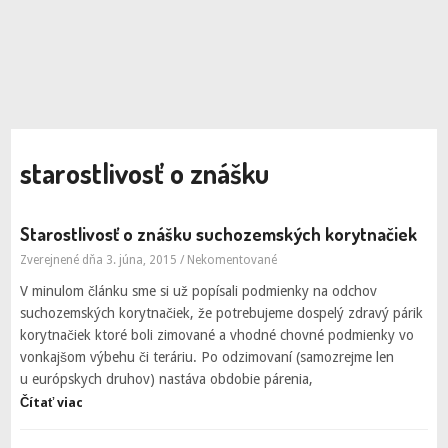
starostlivosť o znášku
Starostlivosť o znášku suchozemských korytnačiek
Zverejnené dňa 3. júna, 2015
/
Nekomentované
V minulom článku sme si už popísali podmienky na odchov
suchozemských korytnačiek, že potrebujeme dospelý zdravý párik
korytnačiek ktoré boli zimované a vhodné chovné podmienky vo
vonkajšom výbehu či teráriu. Po odzimovaní (samozrejme len
u európskych druhov) nastáva obdobie párenia,
Čítať viac