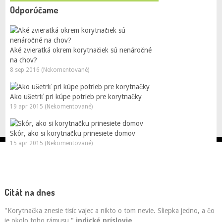
Odporúčame
Aké zvieratká okrem korytnačiek sú nenáročné
na chov?
8 sep 2016 (Nekomentované)
Ako ušetriť pri kúpe potrieb pre korytnačky
19 apr 2015 (Nekomentované)
Skôr, ako si korytnačku prinesiete domov
15 apr 2015 (Nekomentované)
Citát na dnes
"Korytnačka znesie tisíc vajec a nikto o tom nevie. Sliepka jedno, a čo
je okolo toho rámusu."
indické príslovie