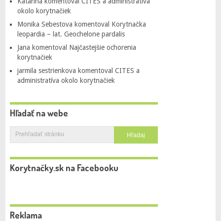
Katarína
komentoval
CITES a administratíva
okolo korytnačiek
Monika Sebestova
komentoval
Korytnačka
leopardia – lat. Geochelone pardalis
Jana
komentoval
Najčastejšie ochorenia
korytnačiek
jarmila sestrienkova
komentoval
CITES a
administratíva okolo korytnačiek
Hľadať na webe
Korytnačky.sk na Facebooku
Reklama