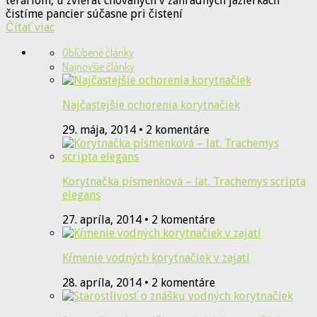
teráriom, u zvierat chovaných v záhradných jazierkach
čistíme pancier súčasne pri čistení
Čítať viac
Obľúbené články
Najnovšie články
Najčastejšie ochorenia korytnačiek
29. mája, 2014 • 2 komentáre
Korytnačka písmenková – lat. Trachemys scripta
elegans
27. apríla, 2014 • 2 komentáre
Kŕmenie vodných korytnačiek v zajatí
28. apríla, 2014 • 2 komentáre