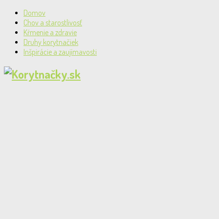
Domov
Chov a starostlivosť
Kŕmenie a zdravie
Druhy korytnačiek
Inšpirácie a zaujímavosti