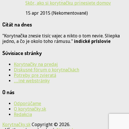
Skôr, ako si korytnačku prinesiete domov
15 apr 2015 (Nekomentované)
Citát na dnes
"Korytnačka znesie tisíc vajec a nikto o tom nevie. Sliepka
jedno, a čo je okolo toho rámusu."
indické príslovie
Súvisiace stránky
Korytnačky na predaj
Diskusné fórum o korytnačkách
Potreby pre zvieratá
…iné webstránky
O nás
Odporúčame
O korytnačky.sk
Redakcia
Korytnačky.sk
Copyright © 2026.