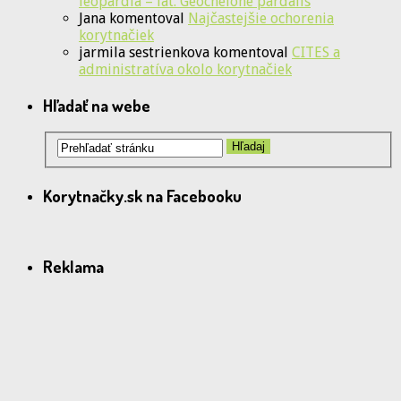
leopardia – lat. Geochelone pardalis
Jana
komentoval
Najčastejšie ochorenia
korytnačiek
jarmila sestrienkova
komentoval
CITES a
administratíva okolo korytnačiek
Hľadať na webe
Korytnačky.sk na Facebooku
Reklama