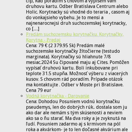
čip, Rad poradim s chovom a vypisem vam
druhovu kartu. Odber Bratislava Centrum alebo
Holic. Korytnacky sú vhodné do teraria , casom aj
do vonkajsieho vybehu. Je to mensi a
najnenarocnejsi druh suchozemskej korytnacky,
co […]
Predám suchozemsku korytnačku. Korytnačky,
Korytna - Predaj
Cena: 79 € (2 379.95 Sk) Predám malé
suchozemske korytnačky žltočierne (testudo
marginata). Korytnačky sú hliahnute 7/8
mesiac.2024 Su čipované maju aj Cites. Pomôžen
vypísať druhovú kartu. Boli inkubovane pri
teplote 31.5 stupňa. Možnosť výberu z viacerých
kusov. S chovom rád poradím. Prípade otázok
ma kontaktujte . Odber v Moste pri Bratislave.
Cena 79 eur
Vodná korytnačka - Darovanie
Cena: Dohodou Posuniem vodnú korytnačku
pseudemys, len do dobrých rúk.. dostala som ju
ako dar ale nemám s tým skúsenosti a neviem
ako sa o ňu starať. Ma dva roky a je zvyknutá na
ľudí. Posuniem zadarmo aj s krmivom na pól
roka a akvárkom- je to len dočasné akvárium ale