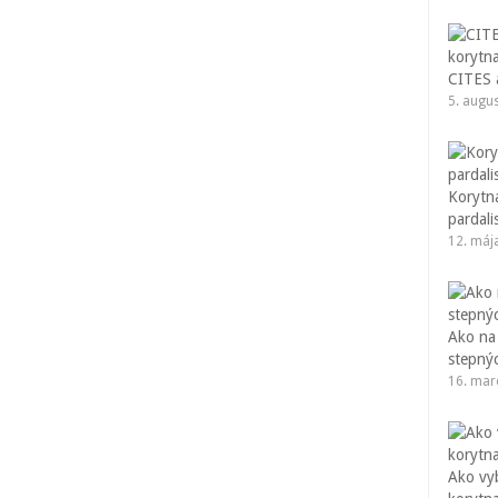
CITES a
5. augu
Korytna
pardali
12. máj
Ako na
stepný
16. mar
Ako vy