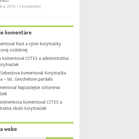
ačku?
uára, 2016 • 2 komentáre
ie komentáre
entoval
Rast a vývin korytnačky
ovej ozdobnej
a
komentoval
CITES a administratíva
orytnačiek
 Sebestova
komentoval
Korytnačka
ia – lat. Geochelone pardalis
mentoval
Najčastejšie ochorenia
čiek
sestrienkova
komentoval
CITES a
tratíva okolo korytnačiek
na webe