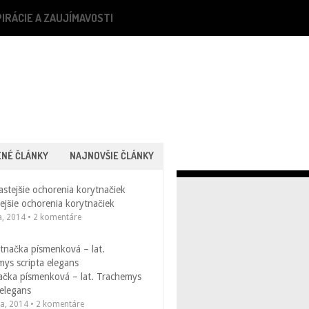
PIRÁCIE A ZAUJÍMAVOSTI
ENÉ ČLÁNKY
NAJNOVŠIE ČLÁNKY
ejšie ochorenia korytnačiek
a, 2014 • 2 komentáre
ačka písmenková – lat. Trachemys
 elegans
la, 2014 • 2 komentáre