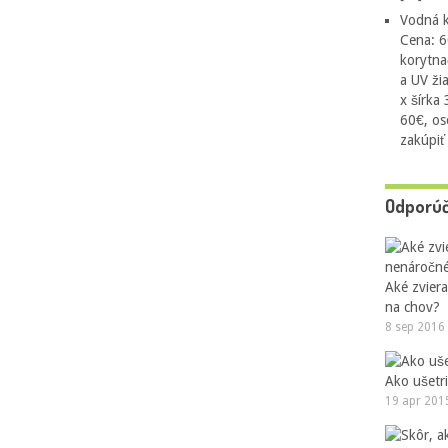
Vodná k
Cena: 6
korytna
a UV ži
x šírka
60€, os
zakúpiť
Odporú
Aké zvier
na chov?
8 sep 2016
Ako ušetri
19 apr 201