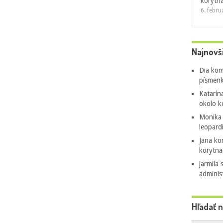
korytn
6. febr
Najnovš
Dia
kom
písmenk
Katarín
okolo k
Monika
leopard
Jana
ko
korytna
jarmila 
adminis
Hľadať 