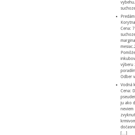
vybehu.
suchoze
Predám
Korytna
Cena: 7
suchoze
margina
mesiac.
Pomôžen
inkubov
výberu 
poradím
Odber v
Vodná k
Cena: 
pseudem
ju ako 
neviem 
zvyknut
krmivom
dočasné
[…]