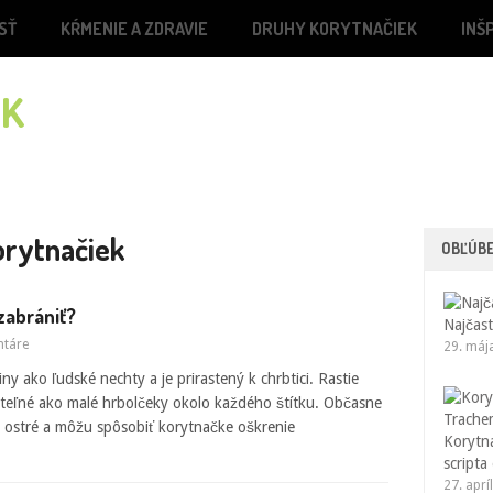
SŤ
KŔMENIE A ZDRAVIE
DRUHY KORYTNAČIEK
INŠ
orytnačiek
OBĽÚB
zabrániť?
Najčast
ntáre
29. máj
ny ako ľudské nechty a je prirastený k chrbtici. Rastie
diteľné ako malé hrbolčeky okolo každého štítku. Občasne
ny ostré a môžu spôsobiť korytnačke oškrenie
Korytn
scripta
27. aprí