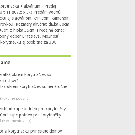
orytnačka + akvárium - Predaj
0 € (1 807.56 Sk) Predám vodnú
čku aj s akváriom, krmivom, kameňom
arovkou. Rozmery akvária: dĺžka 60cm
 30cm x hĺbka 35cm. Predajná cena:
obný odber Bratislava. Možnosť
 korytnačku aj osobitne za 30€.
čame
atká okrem korytnačiek sú nenáročné
 (Nekomentované)
ť pri kúpe potrieb pre korytnačky
5 (Nekomentované)