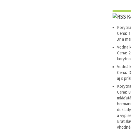
K
Korytna
Cena: 1
3r a ma
Vodna k
Cena: 2
korytn
Vodná k
Cena: 
aj s pr
Korytna
Cena: 8
mláďatá
hermann
doklady
a vypis
Bratisl
vhodné 