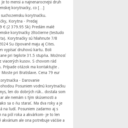
 Je to mensi a najnenarocnejsi druh
mskej korytnacky, co […]
 suchozemsku korytnačku.
čky, Korytna - Predaj
9 € (2 379.95 Sk) Predám malé
mske korytnačky žltočierne (testudo
ta). Korytnačky sú hliahnute 7/8
2024 Su čipované maju aj Cites.
 vypísať druhovú kartu. Boli
ane pri teplote 31.5 stupňa. Možnosť
z viacerých kusov. S chovom rád
. Prípade otázok ma kontaktujte .
 Moste pri Bratislave. Cena 79 eur
orytnačka - Darovanie
Dohodou Posuniem vodnú korytnačku
ys, len do dobrých rúk.. dostala som
dar ale nemám s tým skúsenosti a
ako sa o ňu starať. Ma dva roky a je
á na ľudí. Posuniem zadarmo aj s
 na pól roka a akvárkom- je to len
 akvárium ale ona potrebuje väčšie a