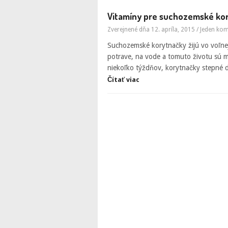
Vitamíny pre suchozemské ko
Zverejnené dňa 12. apríla, 2015
/
Jeden ko
Suchozemské korytnačky žijú vo voľnej
potrave, na vode a tomuto životu sú m
niekoľko týždňov, korytnačky stepné 
Čítať viac