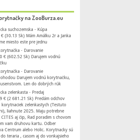
orytnačky na ZooBurza.eu
cka suchozemska - Kúpa
 € (30.13 Sk) Mám Amálku 2r a Janka
me miesto este pre jednu
orytnačka - Darovanie
0 € (602.52 Sk) Darujem vodnú
ačku
orytnačka - Darovanie
Dohodou Darujem vodnú korytnačku,
íslusenstvom. Len do dobrých rúk
cka zelenkasta - Predaj
9 € (2 681.21 Sk) Predám odchov
 korytnaciek zelenkastych (Testuto
i), liahnute 2025. Maju potrebne
 CITES aj čip, Rad poradim s chovom
em vam druhovu kartu. Odber
ava Centrum alebo Holic. Korytnacky sú
do teraria , casom aj do vonkajsieho