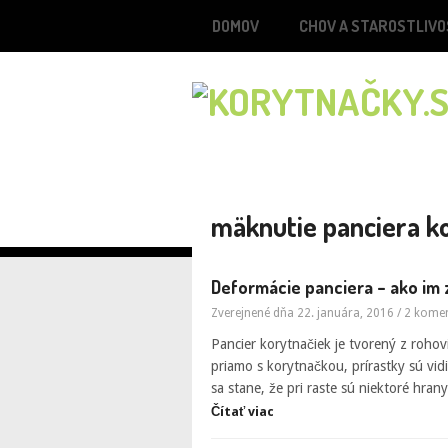
DOMOV
CHOV A STAROSTLIVO
mäknutie panciera k
Deformácie panciera – ako im 
Zverejnené dňa 22. januára, 2016
/
2 kome
Pancier korytnačiek je tvorený z rohovi
priamo s korytnačkou, prírastky sú vi
sa stane, že pri raste sú niektoré hra
Čítať viac