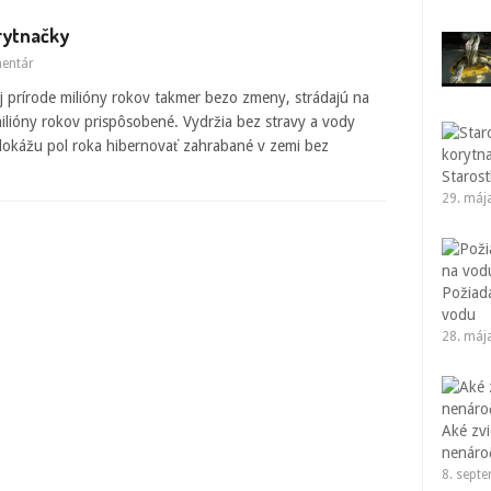
rytnačky
mentár
 prírode milióny rokov takmer bezo zmeny, strádajú na
ilióny rokov prispôsobené. Vydržia bez stravy a vody
dokážu pol roka hibernovať zahrabané v zemi bez
Starost
29. máj
Požiad
vodu
28. máj
Aké zvi
nenáro
8. sept