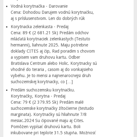
Vodná korytnačka - Darovanie
Cena: Dohodou Darujem vodnú korytnačku,
aj s príslusenstvom. Len do dobrých rúk
Korytnacka zelenkasta - Predaj
Cena: 89 € (2 681.21 Sk) Predám odchov
mláďatá korytnaciek zelenkastych (Testuto
hermanni), liahnute 2025. Maju potrebne
doklady CITES aj čip, Rad poradim s chovom
a vypisem vam druhovu kartu. Odber
Bratislava Centrum alebo Holic. Korytnacky sú
vhodné do teraria , casom aj do vonkajsieho
vybehu. Je to mensi a najnenarocnejsi druh
suchozemskej korytnacky, co […]
Predám suchozemsku korytnačku.
Korytnačky, Korytna - Predaj
Cena: 79 € (2 379.95 Sk) Predám malé
suchozemske korytnačky žltočierne (testudo
marginata). Korytnačky sú hliahnute 7/8
mesiac.2024 Su čipované maju aj Cites.
Pomôžen vypísať druhovú kartu. Boli
inkubovane pri teplote 31.5 stupňa. Možnosť