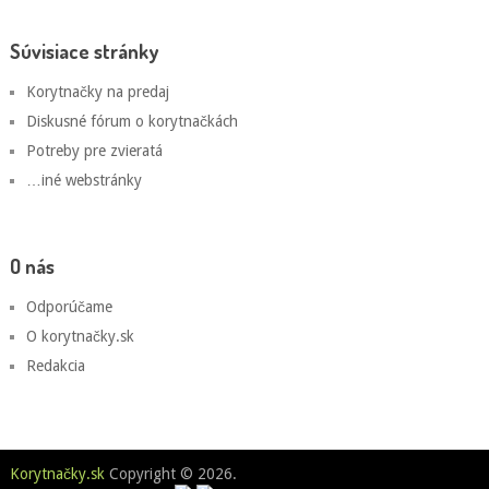
Súvisiace stránky
Korytnačky na predaj
Diskusné fórum o korytnačkách
Potreby pre zvieratá
…iné webstránky
O nás
Odporúčame
O korytnačky.sk
Redakcia
Korytnačky.sk
Copyright © 2026.