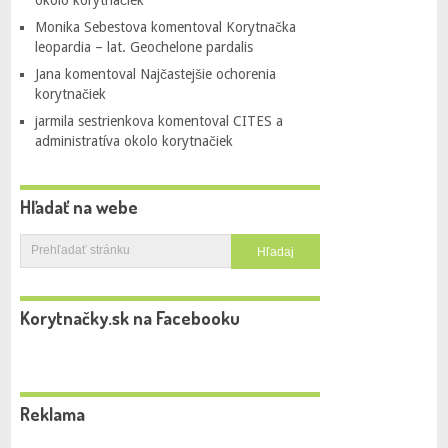
okolo korytnačiek
Monika Sebestova
komentoval
Korytnačka
leopardia – lat. Geochelone pardalis
Jana
komentoval
Najčastejšie ochorenia
korytnačiek
jarmila sestrienkova
komentoval
CITES a
administratíva okolo korytnačiek
Hľadať na webe
Korytnačky.sk na Facebooku
Reklama