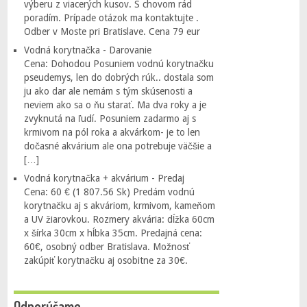
výberu z viacerých kusov. S chovom rád
poradím. Prípade otázok ma kontaktujte .
Odber v Moste pri Bratislave. Cena 79 eur
Vodná korytnačka - Darovanie
Cena: Dohodou Posuniem vodnú korytnačku
pseudemys, len do dobrých rúk.. dostala som
ju ako dar ale nemám s tým skúsenosti a
neviem ako sa o ňu starať. Ma dva roky a je
zvyknutá na ľudí. Posuniem zadarmo aj s
krmivom na pól roka a akvárkom- je to len
dočasné akvárium ale ona potrebuje väčšie a
[…]
Vodná korytnačka + akvárium - Predaj
Cena: 60 € (1 807.56 Sk) Predám vodnú
korytnačku aj s akváriom, krmivom, kameňom
a UV žiarovkou. Rozmery akvária: dĺžka 60cm
x šírka 30cm x hĺbka 35cm. Predajná cena:
60€, osobný odber Bratislava. Možnosť
zakúpiť korytnačku aj osobitne za 30€.
Odporúčame