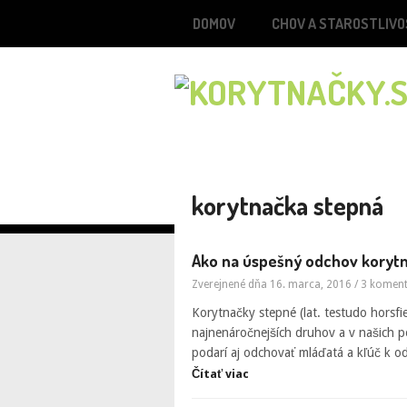
DOMOV
CHOV A STAROSTLIVO
korytnačka stepná
Ako na úspešný odchov koryt
Zverejnené dňa 16. marca, 2016
/
3 komen
Korytnačky stepné (lat. testudo horsfie
najnenáročnejších druhov a v našich 
podarí aj odchovať mláďatá a kľúč k 
Čítať viac