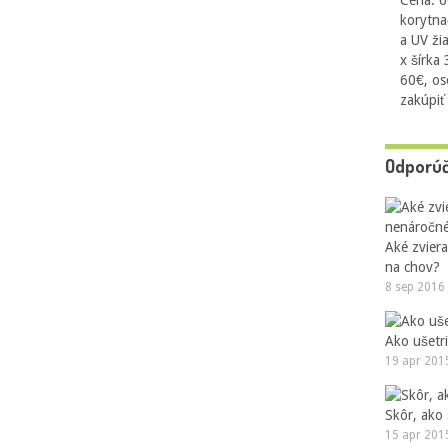
Cena: 6
korytna
a UV ži
x šírka
60€, os
zakúpiť
Odporú
Aké zvier
na chov?
8 sep 2016
Ako ušetri
19 apr 201
Skôr, ako
15 apr 201