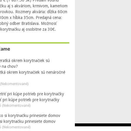
0 € (1 807.56 Sk) Predám vodnú
čku aj s akváriom, krmivom, kameňom
arovkou. Rozmery akvária: dĺžka 60cm
 30cm x hĺbka 35cm. Predajná cena:
obný odber Bratislava. Možnosť
 korytnačku aj osobitne za 30€.
čame
atká okrem korytnačiek sú nenáročné
 (Nekomentované)
ť pri kúpe potrieb pre korytnačky
5 (Nekomentované)
 si korytnačku prinesiete domov
5 (Nekomentované)