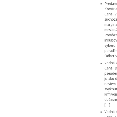
Predám
Korytna
Cena: 7
suchoze
margina
mesiac.
Pomôžen
inkubov
výberu 
poradím
Odber v
Vodná k
Cena: 
pseudem
ju ako 
neviem 
zvyknut
krmivom
dočasné
[…]
Vodná k