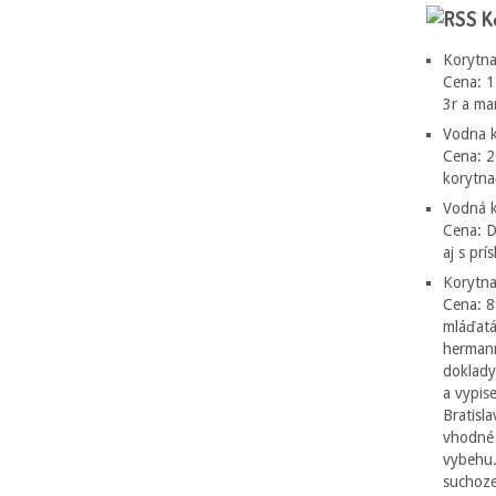
K
Korytna
Cena: 1
3r a ma
Vodna k
Cena: 2
korytn
Vodná k
Cena: 
aj s pr
Korytna
Cena: 8
mláďatá
hermann
doklady
a vypis
Bratisl
vhodné 
vybehu.
suchoze