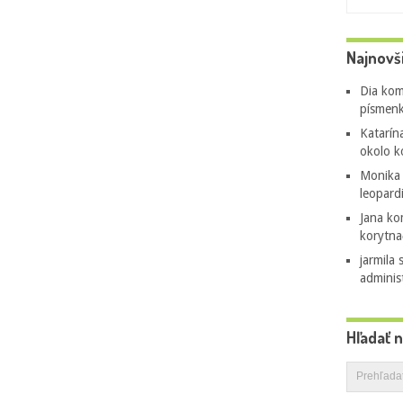
Najnovš
Dia
kom
písmenk
Katarín
okolo k
Monika
leopard
Jana
ko
korytna
jarmila 
adminis
Hľadať 