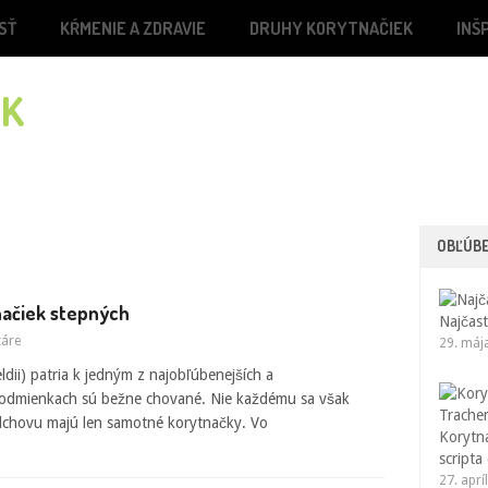
SŤ
KŔMENIE A ZDRAVIE
DRUHY KORYTNAČIEK
INŠ
OBĽÚB
načiek stepných
Najčast
táre
29. máj
ldii) patria k jedným z najobľúbenejších a
podmienkach sú bežne chované. Nie každému sa však
odchovu majú len samotné korytnačky. Vo
Korytn
scripta
27. aprí