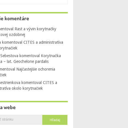
ie komentáre
entoval
Rast a vývin korytnačky
ovej ozdobnej
a
komentoval
CITES a administratíva
orytnačiek
 Sebestova
komentoval
Korytnačka
ia – lat. Geochelone pardalis
mentoval
Najčastejšie ochorenia
čiek
sestrienkova
komentoval
CITES a
tratíva okolo korytnačiek
na webe