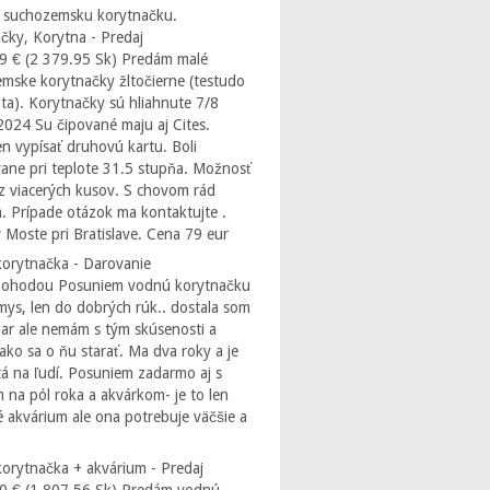
 suchozemsku korytnačku.
čky, Korytna - Predaj
9 € (2 379.95 Sk) Predám malé
mske korytnačky žltočierne (testudo
ta). Korytnačky sú hliahnute 7/8
2024 Su čipované maju aj Cites.
 vypísať druhovú kartu. Boli
ane pri teplote 31.5 stupňa. Možnosť
z viacerých kusov. S chovom rád
. Prípade otázok ma kontaktujte .
 Moste pri Bratislave. Cena 79 eur
orytnačka - Darovanie
Dohodou Posuniem vodnú korytnačku
ys, len do dobrých rúk.. dostala som
dar ale nemám s tým skúsenosti a
ako sa o ňu starať. Ma dva roky a je
á na ľudí. Posuniem zadarmo aj s
 na pól roka a akvárkom- je to len
 akvárium ale ona potrebuje väčšie a
orytnačka + akvárium - Predaj