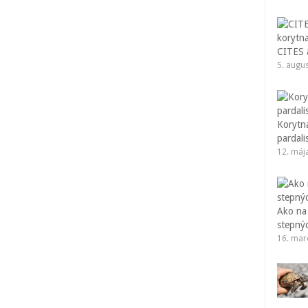
CITES a
5. augu
Korytna
pardali
12. máj
Ako na
stepný
16. mar