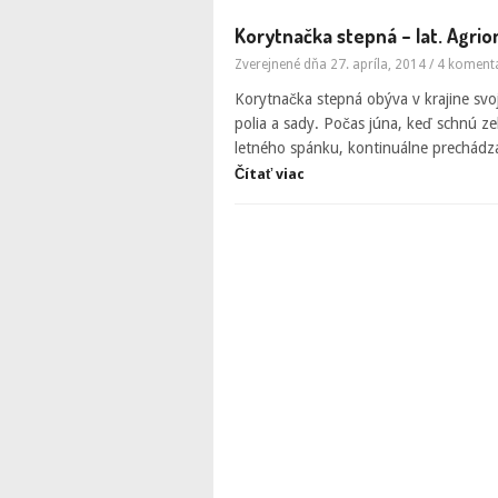
Korytnačka stepná – lat. Agrio
Zverejnené dňa 27. apríla, 2014
/
4 koment
Korytnačka stepná obýva v krajine svoj
polia a sady. Počas júna, keď schnú ze
letného spánku, kontinuálne prechád
Čítať viac