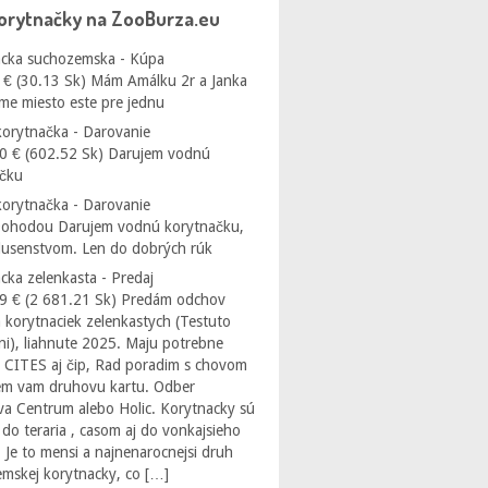
orytnačky na ZooBurza.eu
cka suchozemska - Kúpa
 € (30.13 Sk) Mám Amálku 2r a Janka
me miesto este pre jednu
orytnačka - Darovanie
0 € (602.52 Sk) Darujem vodnú
ačku
orytnačka - Darovanie
Dohodou Darujem vodnú korytnačku,
íslusenstvom. Len do dobrých rúk
cka zelenkasta - Predaj
9 € (2 681.21 Sk) Predám odchov
 korytnaciek zelenkastych (Testuto
i), liahnute 2025. Maju potrebne
 CITES aj čip, Rad poradim s chovom
em vam druhovu kartu. Odber
ava Centrum alebo Holic. Korytnacky sú
do teraria , casom aj do vonkajsieho
 Je to mensi a najnenarocnejsi druh
mskej korytnacky, co […]