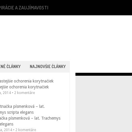
PIRÁCIE A ZAUJÍMAVOSTI
ENÉ ČLÁNKY
NAJNOVŠIE ČLÁNKY
ejšie ochorenia korytnačiek
a, 2014 • 2 komentáre
ačka písmenková – lat. Trachemys
 elegans
la, 2014 • 2 komentáre