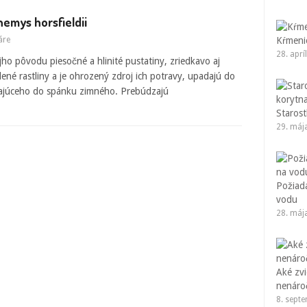
nemys horsfieldii
áre
Kŕmenie
28. aprí
ho pôvodu piesočné a hlinité pustatiny, zriedkavo aj
lené rastliny a je ohrozený zdroj ich potravy, upadajú do
zajúceho do spánku zimného. Prebúdzajú
Starost
29. máj
Požiad
vodu
28. máj
Aké zvi
nenáro
8. sept