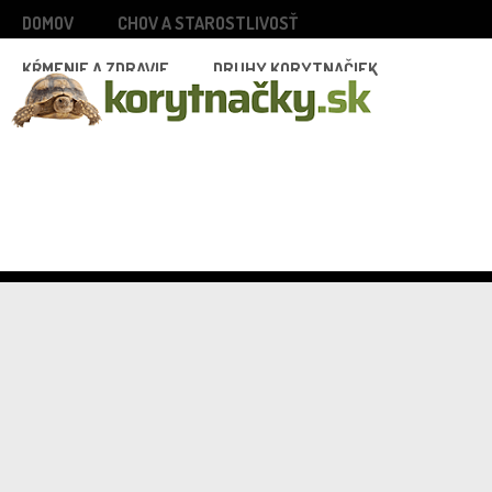
DOMOV
CHOV A STAROSTLIVOSŤ
KŔMENIE A ZDRAVIE
DRUHY KORYTNAČIEK
INŠPIRÁCIE A ZAUJÍMAVOSTI