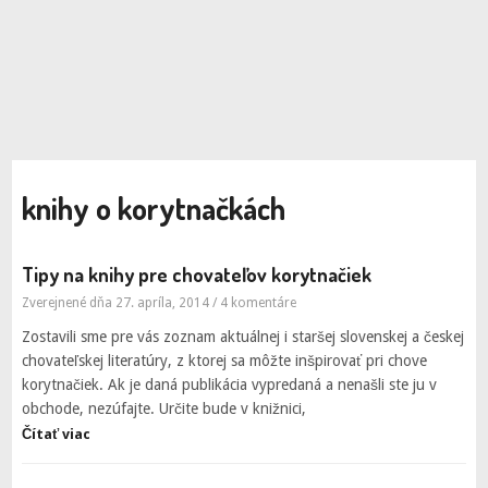
knihy o korytnačkách
Tipy na knihy pre chovateľov korytnačiek
Zverejnené dňa 27. apríla, 2014
/
4 komentáre
Zostavili sme pre vás zoznam aktuálnej i staršej slovenskej a českej
chovateľskej literatúry, z ktorej sa môžte inšpirovať pri chove
korytnačiek. Ak je daná publikácia vypredaná a nenašli ste ju v
obchode, nezúfajte. Určite bude v knižnici,
Čítať viac