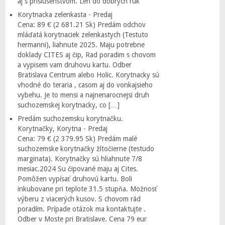
aj s príslusenstvom. Len do dobrých rúk
Korytnacka zelenkasta - Predaj
Cena: 89 € (2 681.21 Sk) Predám odchov
mláďatá korytnaciek zelenkastych (Testuto
hermanni), liahnute 2025. Maju potrebne
doklady CITES aj čip, Rad poradim s chovom
a vypisem vam druhovu kartu. Odber
Bratislava Centrum alebo Holic. Korytnacky sú
vhodné do teraria , casom aj do vonkajsieho
vybehu. Je to mensi a najnenarocnejsi druh
suchozemskej korytnacky, co […]
Predám suchozemsku korytnačku.
Korytnačky, Korytna - Predaj
Cena: 79 € (2 379.95 Sk) Predám malé
suchozemske korytnačky žltočierne (testudo
marginata). Korytnačky sú hliahnute 7/8
mesiac.2024 Su čipované maju aj Cites.
Pomôžen vypísať druhovú kartu. Boli
inkubovane pri teplote 31.5 stupňa. Možnosť
výberu z viacerých kusov. S chovom rád
poradím. Prípade otázok ma kontaktujte .
Odber v Moste pri Bratislave. Cena 79 eur