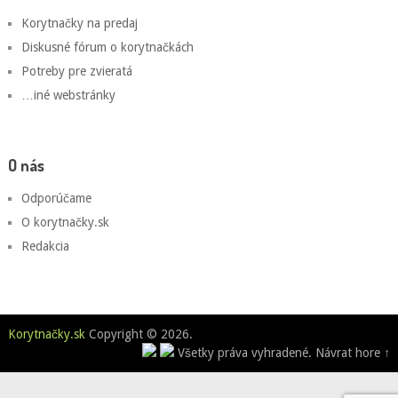
Korytnačky na predaj
Diskusné fórum o korytnačkách
Potreby pre zvieratá
…iné webstránky
O nás
Odporúčame
O korytnačky.sk
Redakcia
Korytnačky.sk
Copyright © 2026.
Všetky práva vyhradené.
Návrat hore ↑