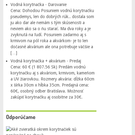
Vodná korytnačka - Darovanie
Cena: Dohodou Posuniem vodnú korytnačku
pseudemys, len do dobrých rúk.. dostala som
ju ako dar ale nemám s tým skúsenosti a
neviem ako sa o ňu starať. Ma dva roky a je
zvyknutá na ľudí. Posuniem zadarmo aj s
krmivom na pól roka a akvárkom- je to len
dočasné akvárium ale ona potrebuje väčšie a
[…]
Vodná korytnačka + akvárium - Predaj
Cena: 60 € (1 807.56 Sk) Predám vodnú
korytnačku aj s akváriom, krmivom, kameňom
a UV žiarovkou. Rozmery akvária: dĺžka 60cm
x šírka 30cm x hĺbka 35cm. Predajná cena:
60€, osobný odber Bratislava. Možnosť
zakúpiť korytnačku aj osobitne za 30€.
Odporúčame