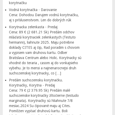
korytnačku
Vodná korytnačka - Darovanie
Cena: Dohodou Darujem vodnú korytnačku,
aj s príslusenstvom. Len do dobrých rúk
Korytnacka zelenkasta - Predaj
Cena: 89 € (2 681.21 Sk) Predám odchov
mláďatá korytnaciek zelenkastych (Testuto
hermanni), liahnute 2025. Maju potrebne
doklady CITES aj čip, Rad poradim s chovom
a vypisem vam druhovu kartu. Odber
Bratislava Centrum alebo Holic. Korytnacky sú
vhodné do teraria , casom aj do vonkajsieho
vybehu. Je to mensi a najnenarocnejsi druh
suchozemskej korytnacky, co […]
Predám suchozemsku korytnačku.
Korytnačky, Korytna - Predaj
Cena: 79 € (2 379.95 Sk) Predám malé
suchozemske korytnačky žltočierne (testudo
marginata). Korytnačky sú hliahnute 7/8
mesiac.2024 Su čipované maju aj Cites.
Pomôžen vypísať druhovú kartu. Boli