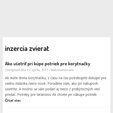
inzercia zvierat
Ako ušetriť pri kúpe potrieb pre korytnačky
Zverejnené dňa 19. apríla, 2015
/
Nekomentované
Ak máte doma korytnačku, z času na čas potrebujete dokúpiť pre
vášho miláčika niečo nové. Poradíme vám, ako pri nákupoch
ušetríte. A možno sa vám podarí aj niečo z prebytočných vecí
predať. Potreby pre teráristov Ak chcete pri nákupe potrieb
Čítať viac