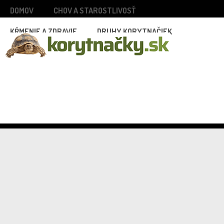
DOMOV
CHOV A STAROSTLIVOSŤ
KŔMENIE A ZDRAVIE
DRUHY KORYTNAČIEK
INŠPIRÁCIE A ZAUJÍMAVOSTI