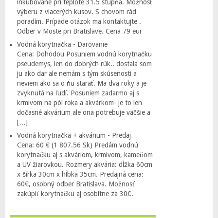
inkubovane pri teplote 31.5 stupňa. Možnosť
výberu z viacerých kusov. S chovom rád
poradím. Prípade otázok ma kontaktujte .
Odber v Moste pri Bratislave. Cena 79 eur
Vodná korytnačka - Darovanie
Cena: Dohodou Posuniem vodnú korytnačku
pseudemys, len do dobrých rúk.. dostala som
ju ako dar ale nemám s tým skúsenosti a
neviem ako sa o ňu starať. Ma dva roky a je
zvyknutá na ľudí. Posuniem zadarmo aj s
krmivom na pól roka a akvárkom- je to len
dočasné akvárium ale ona potrebuje väčšie a
[…]
Vodná korytnačka + akvárium - Predaj
Cena: 60 € (1 807.56 Sk) Predám vodnú
korytnačku aj s akváriom, krmivom, kameňom
a UV žiarovkou. Rozmery akvária: dĺžka 60cm
x šírka 30cm x hĺbka 35cm. Predajná cena:
60€, osobný odber Bratislava. Možnosť
zakúpiť korytnačku aj osobitne za 30€.