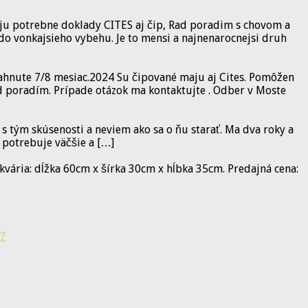
aju potrebne doklady CITES aj čip, Rad poradim s chovom a
do vonkajsieho vybehu. Je to mensi a najnenarocnejsi druh
iahnute 7/8 mesiac.2024 Su čipované maju aj Cites. Pomôžen
ád poradím. Prípade otázok ma kontaktujte . Odber v Moste
tým skúsenosti a neviem ako sa o ňu starať. Ma dva roky a
 potrebuje väčšie a […]
vária: dĺžka 60cm x šírka 30cm x hĺbka 35cm. Predajná cena:
v?