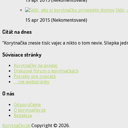
19 apr 2015 (Nekomentované)
Skôr,
15 apr 2015 (Nekomentované)
Citát na dnes
"Korytnačka znesie tisíc vajec a nikto o tom nevie. Sliepka je
Súvisiace stránky
Korytnačky na predaj
Diskusné fórum o korytnačkách
Potreby pre zvieratá
…iné webstránky
O nás
Odporúčame
O korytnačky.sk
Redakcia
Korytnačky.sk
Copyright © 2026.