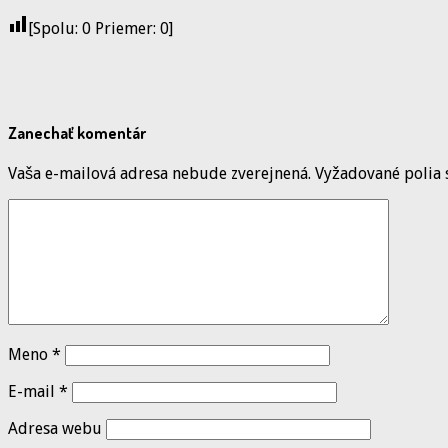
[Spolu:
0
Priemer:
0
]
Zanechať komentár
Vaša e-mailová adresa nebude zverejnená.
Vyžadované polia
Meno
*
E-mail
*
Adresa webu