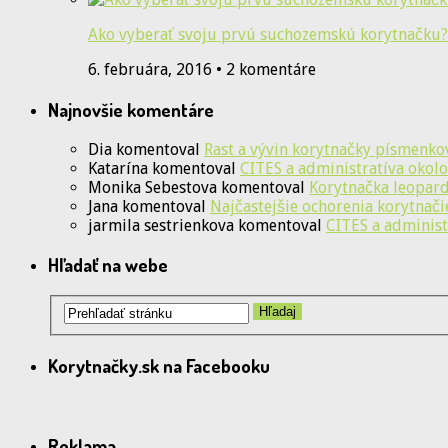
Ako vyberať svoju prvú suchozemskú korytnačku?
6. februára, 2016 • 2 komentáre
Najnovšie komentáre
Dia
komentoval
Rast a vývin korytnačky písmenko
Katarína
komentoval
CITES a administratíva okolo
Monika Sebestova
komentoval
Korytnačka leopardi
Jana
komentoval
Najčastejšie ochorenia korytnači
jarmila sestrienkova
komentoval
CITES a administ
Hľadať na webe
Korytnačky.sk na Facebooku
Reklama