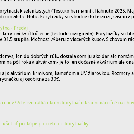
orytnaciek zelenkastych (Testuto hermanni), liahnute 2025. M
rum alebo Holic. Korytnacky sú vhodné do teraria , casom aj 
ytna - Predaj
 korytnačky žltočierne (testudo marginata). Korytnačky sú hl
te 31.5 stupňa. Možnosť výberu z viacerých kusov. S chovom r
ys, len do dobrých rúk.. dostala som ju ako dar ale nemám s 
om na pól roka a akvárkom- je to len dočasné akvárium ale ona
 aj s akváriom, krmivom, kameňom a UV žiarovkou. Rozmery ak
rytnačku aj osobitne za 30€.
Aké zvieratká okrem korytnačiek sú nenáročné na cho
o ušetriť pri kúpe potrieb pre korytnačky