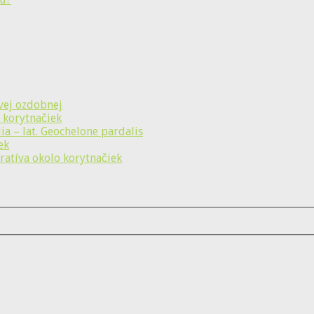
vej ozdobnej
 korytnačiek
a – lat. Geochelone pardalis
ek
ratíva okolo korytnačiek