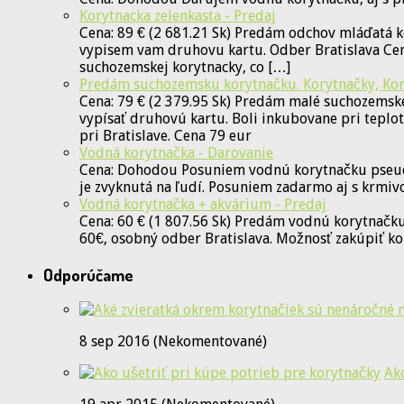
Korytnacka zelenkasta - Predaj
Cena: 89 € (2 681.21 Sk) Predám odchov mláďatá k
vypisem vam druhovu kartu. Odber Bratislava Cent
suchozemskej korytnacky, co […]
Predám suchozemsku korytnačku. Korytnačky, Kor
Cena: 79 € (2 379.95 Sk) Predám malé suchozemske
vypísať druhovú kartu. Boli inkubovane pri teplo
pri Bratislave. Cena 79 eur
Vodná korytnačka - Darovanie
Cena: Dohodou Posuniem vodnú korytnačku pseudem
je zvyknutá na ľudí. Posuniem zadarmo aj s krmiv
Vodná korytnačka + akvárium - Predaj
Cena: 60 € (1 807.56 Sk) Predám vodnú korytnačku
60€, osobný odber Bratislava. Možnosť zakúpiť ko
Odporúčame
8 sep 2016 (Nekomentované)
Ak