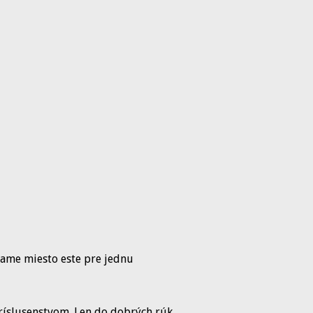
mame miesto este pre jednu
ríslusenstvom. Len do dobrých rúk